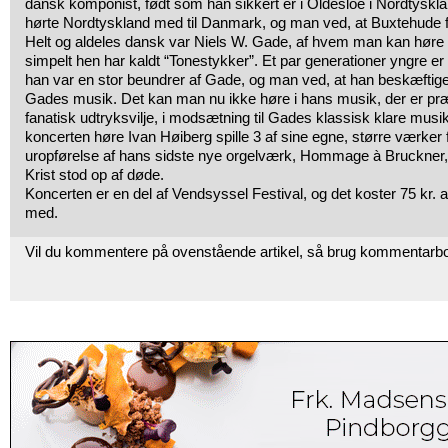
dansk komponist, født som han sikkert er i Oldesloe i Nordtysk
hørte Nordtyskland med til Danmark, og man ved, at Buxtehude f
Helt og aldeles dansk var Niels W. Gade, af hvem man kan høre
simpelt hen har kaldt “Tonestykker”. Et par generationer yngre 
han var en stor beundrer af Gade, og man ved, at han beskæftige
Gades musik. Det kan man nu ikke høre i hans musik, der er pr
fanatisk udtryksvilje, i modsætning til Gades klassisk klare mus
koncerten høre Ivan Høiberg spille 3 af sine egne, større værker 
uropførelse af hans sidste nye orgelværk, Hommage à Bruckner, 
Krist stod op af døde.
Koncerten er en del af Vendsyssel Festival, og det koster 75 kr. 
med.
Vil du kommentere på ovenstående artikel, så brug kommentarb