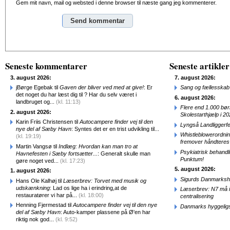
Gem mit navn, mail og websted i denne browser til næste gang jeg kommenterer.
Alternative:
Seneste kommentarer
Seneste artikler
3. august 2026:
7. august 2026:
jBørge Egebak til
Gaven der bliver ved med at give!
: Er
Sang og fællesskab
det noget du har læst dig til ? Har du selv været i
6. august 2026:
landbruget og...
(kl. 11:13)
Flere end 1.000 bø
2. august 2026:
Skolestarthjælp i 2
Karin Friis Christensen til
Autocampere finder vej til den
Lyngså Landliggerf
nye del af Sæby Havn
: Syntes det er en trist udvikling til...
Whistleblowerordni
(kl. 19:19)
fremover håndteres
Martin Vangsø til
Indlæg: Hvordan kan man tro at
Psykiatrisk behandl
Havnefesten i Sæby fortsætter...
: Generalt skulle man
Punktum!
gøre noget ved...
(kl. 17:23)
5. august 2026:
1. august 2026:
Sigurds Danmarkshi
Hans Ole Kalhøj til
Læserbrev: Torvet med musik og
udskænkning
: Lad os lige ha i erindring,at de
Læserbrev: N7 må ik
restauratører vi har på...
(kl. 18:00)
centralisering
Henning Fjermestad til
Autocampere finder vej til den nye
Danmarks hyggelig
del af Sæby Havn
: Auto-kamper plassene på Ø'en har
riktig nok god...
(kl. 9:52)