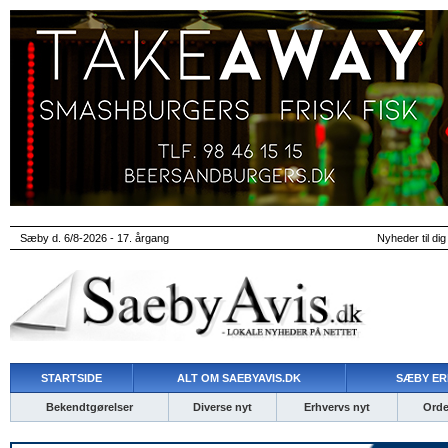
Sæby d. 6/8-2026 - 17. årgang
Nyheder til dig
STARTSIDE
ALT OM SAEBYAVIS.DK
SÆBY ER
Bekendtgørelser
Diverse nyt
Erhvervs nyt
Ordet