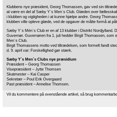
Klubbens nye præsident, Georg Thomassen, gav ved sin tiltræde
at være en del af Sæby Y´s Men`s Club. Glæden over fællesskabet
i klubben og vigtigheden i at kunne hjælpe andre. Georg Thomass
klubben ville opleve glæde, ved de opgaver de måtte formå at påt
Sæby Y´s Mén´s Club er en af 13 klubber i Distrikt Nordjylland. De
Guvernør. Guvernøren fra 1. juli hedder Birgit Thomassen, som
Men´s Club.
Birgit Thomassens motto ved tiltrædelsen, som formelt fandt ste
d. 9. april var: Forskellighed gør stærk.
Sæby Y´s Men´s Clubs nye præsidium
Præsident – Georg Thomassen
Visepræsident – Jytte Thomsen
Skatmester – Kai Casper
Sekretær – Poul Erik Overgaard
Past præsident – Annelise Thomsen.
Vil du kommentere på ovenstående artikel, så brug kommentarb