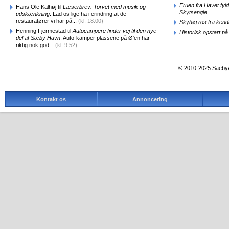
Fruen fra Havet fyl
Hans Ole Kalhøj til
Læserbrev: Torvet med musik og
Skytsengle
udskænkning
: Lad os lige ha i erindring,at de
restauratører vi har på...
(kl. 18:00)
Skyhøj ros fra kend
Henning Fjermestad til
Autocampere finder vej til den nye
Historisk opstart 
del af Sæby Havn
: Auto-kamper plassene på Ø'en har
riktig nok god...
(kl. 9:52)
© 2010-2025 SaebyA
Kontakt os
Annoncering