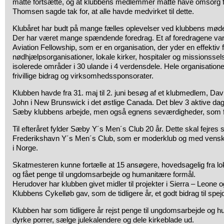
måtte fortsætte, og at klubbens medlemmer måtte have omsorg f
Thomsen sagde tak for, at alle havde medvirket til dette.
Klubåret har budt på mange fælles oplevelser ved klubbens møder 
Der har været mange spændende foredrag. Et af foredragene va
Aviation Fellowship, som er en organisation, der yder en effektiv fl
nødhjælpsorganisationer, lokale kirker, hospitaler og missionssel
isolerede områder i 30 ulande i 4 verdensdele. Hele organisati
frivillige bidrag og virksomhedssponsorater.
Klubben havde fra 31. maj til 2. juni besøg af et klubmedlem, Dav
John i New Brunswick i det østlige Canada. Det blev 3 aktive dage,
Sæby klubbens arbejde, men også egnens seværdigheder, som f.
Til efteråret fylder Sæby Y´s Men´s Club 20 år. Dette skal fejr
Frederikshavn Y´s Men´s Club, som er moderklub og med vensk
i Norge.
Skatmesteren kunne fortælle at 15 ansøgere, hovedsagelig fra l
og fået penge til ungdomsarbejde og humanitære formål.
Herudover har klubben givet midler til projekter i Sierra – Leone 
Klubbens Cykelløb gav, som de tidligere år, et godt bidrag til spe
Klubben har som tidligere år rejst penge til ungdomsarbejde og 
dyrke porrer, sælge julekalendere og dele kirkeblade ud.