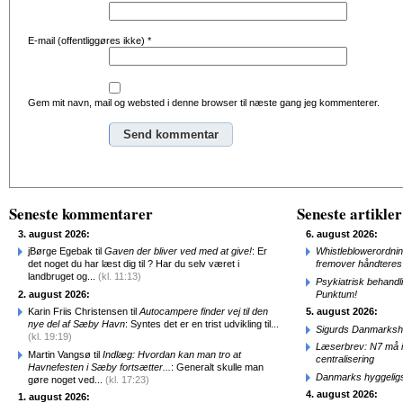
E-mail (offentliggøres ikke)
*
Gem mit navn, mail og websted i denne browser til næste gang jeg kommenterer.
Alternative:
Seneste kommentarer
Seneste artikler
3. august 2026:
6. august 2026:
jBørge Egebak til
Gaven der bliver ved med at give!
: Er
Whistleblowerordni
det noget du har læst dig til ? Har du selv været i
fremover håndteres
landbruget og...
(kl. 11:13)
Psykiatrisk behandl
2. august 2026:
Punktum!
Karin Friis Christensen til
Autocampere finder vej til den
5. august 2026:
nye del af Sæby Havn
: Syntes det er en trist udvikling til...
Sigurds Danmarkshi
(kl. 19:19)
Læserbrev: N7 må ik
Martin Vangsø til
Indlæg: Hvordan kan man tro at
centralisering
Havnefesten i Sæby fortsætter...
: Generalt skulle man
Danmarks hyggelig
gøre noget ved...
(kl. 17:23)
4. august 2026:
1. august 2026: