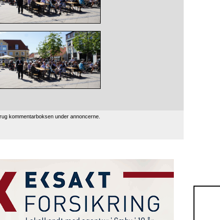
 brug kommentarboksen under annoncerne.