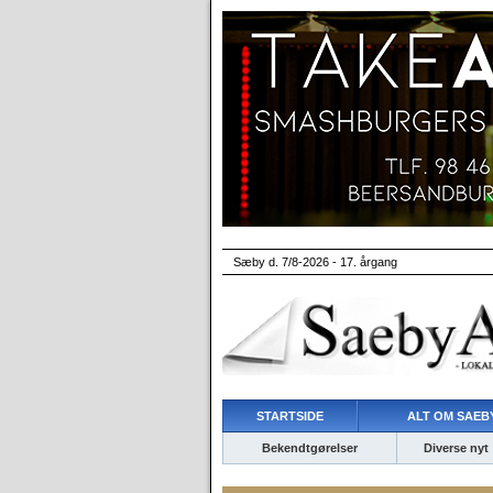
Sæby d. 7/8-2026 - 17. årgang
STARTSIDE
ALT OM SAEBY
Bekendtgørelser
Diverse nyt