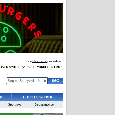
- en
Click Sæby
produktion
 OS EN NYHED
SKRIV TIL: “ORDET ER FRIT”
DE
AKTUELLE NYHEDER
Sport nyt
Dødsannoncer