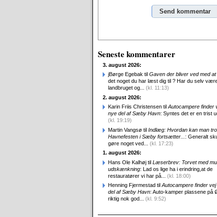
Alternative:
Seneste kommentarer
3. august 2026:
jBørge Egebak til
Gaven der bliver ved med at 
det noget du har læst dig til ? Har du selv være
landbruget og...
(kl. 11:13)
2. august 2026:
Karin Friis Christensen til
Autocampere finder ve
nye del af Sæby Havn
: Syntes det er en trist udv
(kl. 19:19)
Martin Vangsø til
Indlæg: Hvordan kan man tro
Havnefesten i Sæby fortsætter...
: Generalt sk
gøre noget ved...
(kl. 17:23)
1. august 2026:
Hans Ole Kalhøj til
Læserbrev: Torvet med mu
udskænkning
: Lad os lige ha i erindring,at de
restauratører vi har på...
(kl. 18:00)
Henning Fjermestad til
Autocampere finder vej 
del af Sæby Havn
: Auto-kamper plassene på 
riktig nok god...
(kl. 9:52)