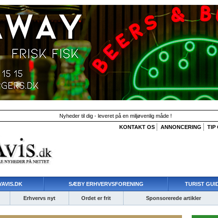
Nyheder til dig - leveret på en miljøvenlig måde !
KONTAKT OS
ANNONCERING
TIP
AVIS.DK
SÆBY ERHVERVSFORENING
TURIST GUI
Erhvervs nyt
Ordet er frit
Sponsorerede artikler