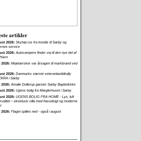
ste artikler
ust 2026:
Skyhøj ros fra kendis til Sæby og
ernes service
ust 2026:
Autocampere finder vej til den nye del af
Havn
i 2026:
Mejetærsker var årsagen til markbrand ved
ust 2026:
Danmarks største veteranlastbilrally
EKRA i Sæby
i 2026:
Amalie Dollerup gæster Sæby Baptistkirke
ust 2026:
Ugens bolig fra Mæglerhuset i Sæby
ust 2026:
UGENS BOLIG FRA HOME - Lys, luft
skvalitet – eksklusiv villa med havudsigt og moderne
t
i 2026:
Flaget spilles ned - også i august