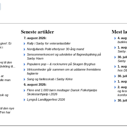
Seneste artikler
Mest læ
7. august 2026:
4. aug
butikk
give!
: Er
Rally i Sæby for veteranlastbiler
t i
1. aug
Nordjyllands Politi efterlyser 30-årig mand
Sæby 
Sensommerkoncert og udvidelse af flagnedspilning på
30. jul
Sæby Havn
Sæby
j til den
Populære pop – & rocknumre på Skagen Bryghus
ikling til...
1. aug
Virksomheder går sammen om at uddanne fremtidens
hos D
faglærte
 at
30. jul
Sang og fællesskab i Sæby Kirke
ulle man
1. aug
6. august 2026:
2. aug
Flere end 1.000 børn modtager Dansk Folkehjælps
og liv
Skolestarthjælp i 2026
sik og
komfor
Lyngså Landliggerfest 2026
30. jul
til den nye
Ø'en har