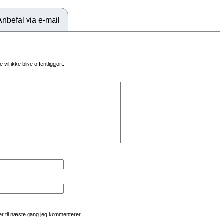
Anbefal via e-mail
vil ikke blive offentliggjort.
r til næste gang jeg kommenterer.