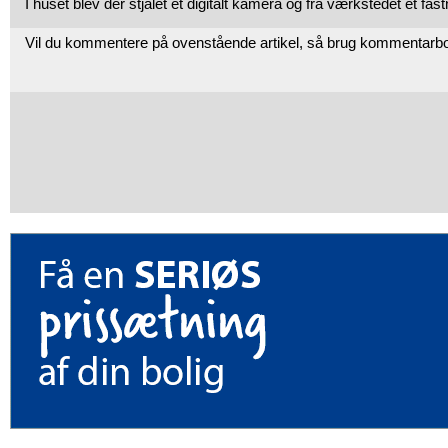
I huset blev der stjålet et digitalt kamera og fra værkstedet et fas
Vil du kommentere på ovenstående artikel, så brug kommentarb