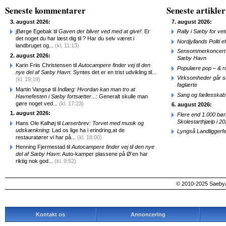
Seneste kommentarer
Seneste artikler
3. august 2026:
7. august 2026:
jBørge Egebak til
Gaven der bliver ved med at give!
: Er
Rally i Sæby for vet
det noget du har læst dig til ? Har du selv været i
Nordjyllands Politi 
landbruget og...
(kl. 11:13)
Sensommerkoncert o
2. august 2026:
Sæby Havn
Karin Friis Christensen til
Autocampere finder vej til den
Populære pop – & 
nye del af Sæby Havn
: Syntes det er en trist udvikling til...
Virksomheder går 
(kl. 19:19)
faglærte
Martin Vangsø til
Indlæg: Hvordan kan man tro at
Sang og fællesskab
Havnefesten i Sæby fortsætter...
: Generalt skulle man
gøre noget ved...
(kl. 17:23)
6. august 2026:
1. august 2026:
Flere end 1.000 bø
Skolestarthjælp i 2
Hans Ole Kalhøj til
Læserbrev: Torvet med musik og
udskænkning
: Lad os lige ha i erindring,at de
Lyngså Landliggerf
restauratører vi har på...
(kl. 18:00)
Henning Fjermestad til
Autocampere finder vej til den nye
del af Sæby Havn
: Auto-kamper plassene på Ø'en har
riktig nok god...
(kl. 9:52)
© 2010-2025 SaebyA
Kontakt os
Annoncering