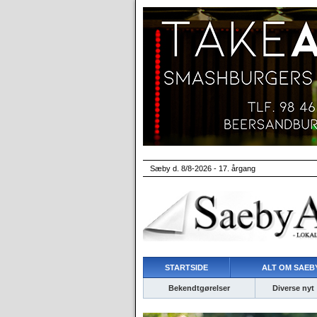
Sæby d. 8/8-2026 - 17. årgang
STARTSIDE
ALT OM SAEBY
Bekendtgørelser
Diverse nyt