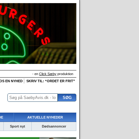
- en
Click Sæby
produktion
 OS EN NYHED
SKRIV TIL: “ORDET ER FRIT”
DE
AKTUELLE NYHEDER
Sport nyt
Dødsannoncer