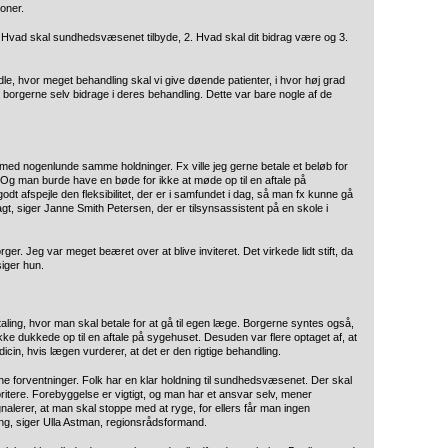
oner.
 Hvad skal sundhedsvæsenet tilbyde, 2. Hvad skal dit bidrag være og 3.
le, hvor meget behandling skal vi give døende patienter, i hvor høj grad
l borgerne selv bidrage i deres behandling. Dette var bare nogle af de
med nogenlunde samme holdninger. Fx ville jeg gerne betale et beløb for
 Og man burde have en bøde for ikke at møde op til en aftale på
afspejle den fleksibilitet, der er i samfundet i dag, så man fx kunne gå
agt, siger Janne Smith Petersen, der er tilsynsassistent på en skole i
er. Jeg var meget beæret over at blive inviteret. Det virkede lidt stift, da
siger hun.
ling, hvor man skal betale for at gå til egen læge. Borgerne syntes også,
ikke dukkede op til en aftale på sygehuset. Desuden var flere optaget af, at
cin, hvis lægen vurderer, at det er den rigtige behandling.
ine forventninger. Folk har en klar holdning til sundhedsvæsenet. Der skal
ioritere. Forebyggelse er vigtigt, og man har et ansvar selv, mener
alerer, at man skal stoppe med at ryge, for ellers får man ingen
ring, siger Ulla Astman, regionsrådsformand.