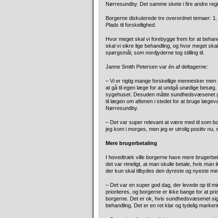
Nørresundby. Det samme skete i fire andre regi
Borgerne diskuterede tre overordnet temaer: 1.
Plads til forskellighed.
Hvor meget skal vi forebygge frem for at behand
skal vi sikre lige behandling, og hvor meget ska
spørgsmål, som nordjyderne tog stilling til.
Janne Smith Petersen var én af deltagerne:
– Vi er rigtig mange forskellige mennesker men 
at gå til egen læge for at undgå unødige besøg.
sygehuset. Desuden måtte sundhedsvæsenet godt 
til lægen om aftenen i stedet for at bruge lægev
Nørresundby.
– Det var super relevant at være med til som borg
jeg kom i morges, men jeg er utrolig positiv nu, 
Mere brugerbetaling
I hovedtræk ville borgerne have mere brugerbeta
det var rimeligt, at man skulle betale, hvis man 
der kun skal tilbydes den dyreste og nyeste medi
– Det var en super god dag, der levede op til m
prioriteres, og borgerne er ikke bange for at pr
borgerne. Det er ok, hvis sundhedsvæsenet sign
behandling. Det er en ret klar og tydelig marke