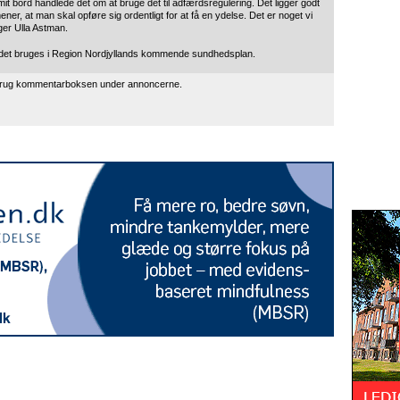
it bord handlede det om at bruge det til adfærdsregulering. Det ligger godt
mener, at man skal opføre sig ordentligt for at få en ydelse. Det er noget vi
siger Ulla Astman.
ndet bruges i Region Nordjyllands kommende sundhedsplan.
 brug kommentarboksen under annoncerne.