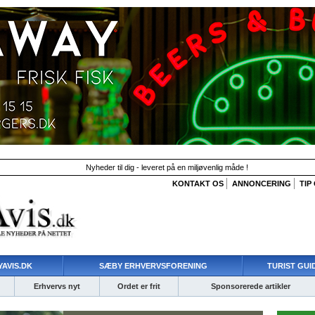
Nyheder til dig - leveret på en miljøvenlig måde !
KONTAKT OS
ANNONCERING
TIP
AVIS.DK
SÆBY ERHVERVSFORENING
TURIST GUI
Erhvervs nyt
Ordet er frit
Sponsorerede artikler