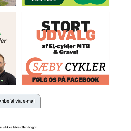
Anbefal via e-mail
vil ikke blive offentliggjort.