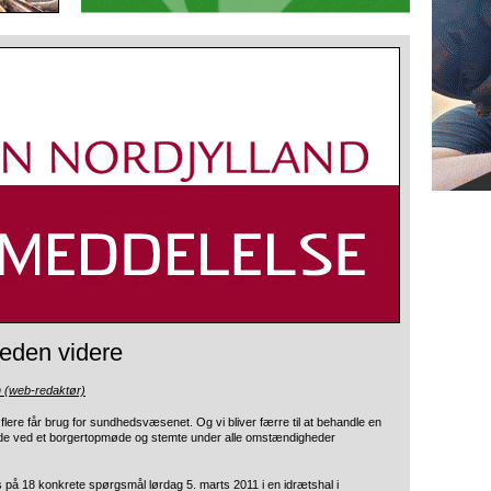
eden videre
n (web-redaktør)
 og flere får brug for sundhedsvæsenet. Og vi
bliver færre til at behandle en
ede ved et borgertopmøde og stemte under alle omstændigheder
s på 18 konkrete spørgsmål lørdag 5. marts 2011 i en idrætshal i