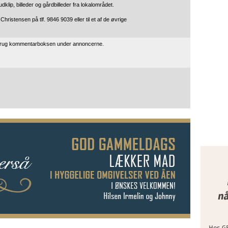
udklip, billeder og gårdbilleder fra lokalområdet.
hristensen på tlf. 9846 9039 eller til et af de øvrige
 brug kommentarboksen under annoncerne.