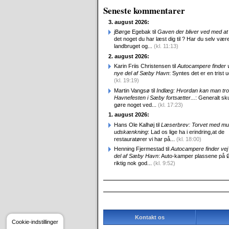
Seneste kommentarer
3. august 2026:
jBørge Egebak til
Gaven der bliver ved med at 
det noget du har læst dig til ? Har du selv være
landbruget og...
(kl. 11:13)
2. august 2026:
Karin Friis Christensen til
Autocampere finder ve
nye del af Sæby Havn
: Syntes det er en trist udv
(kl. 19:19)
Martin Vangsø til
Indlæg: Hvordan kan man tro
Havnefesten i Sæby fortsætter...
: Generalt sk
gøre noget ved...
(kl. 17:23)
1. august 2026:
Hans Ole Kalhøj til
Læserbrev: Torvet med mu
udskænkning
: Lad os lige ha i erindring,at de
restauratører vi har på...
(kl. 18:00)
Henning Fjermestad til
Autocampere finder vej 
del af Sæby Havn
: Auto-kamper plassene på 
riktig nok god...
(kl. 9:52)
Kontakt os
Cookie-indstillinger