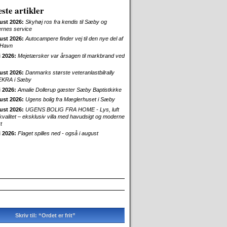
ste artikler
ust 2026:
Skyhøj ros fra kendis til Sæby og
ernes service
ust 2026:
Autocampere finder vej til den nye del af
Havn
i 2026:
Mejetærsker var årsagen til markbrand ved
ust 2026:
Danmarks største veteranlastbilrally
EKRA i Sæby
i 2026:
Amalie Dollerup gæster Sæby Baptistkirke
ust 2026:
Ugens bolig fra Mæglerhuset i Sæby
ust 2026:
UGENS BOLIG FRA HOME - Lys, luft
skvalitet – eksklusiv villa med havudsigt og moderne
t
i 2026:
Flaget spilles ned - også i august
Skriv til: “Ordet er frit”