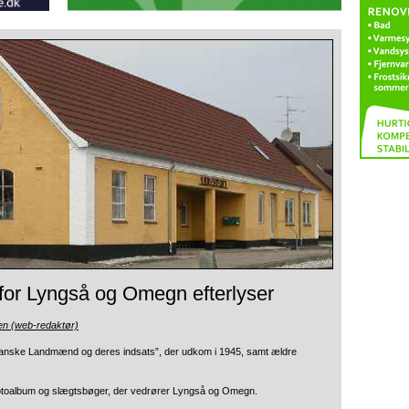
 for Lyngså og Omegn efterlyser
en (web-redaktør)
 “Danske Landmænd og deres indsats”,
der udkom i 1945, samt ældre
fotoalbum og slægtsbøger, der vedrører Lyngså og Omegn.