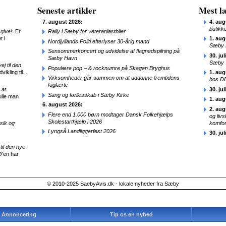
Seneste artikler
Mest læ
7. august 2026:
4. aug
butikk
give!
: Er
Rally i Sæby for veteranlastbiler
t i
1. aug
Nordjyllands Politi efterlyser 30-årig mand
Sæby 
Sensommerkoncert og udvidelse af flagnedspilning på
30. jul
Sæby Havn
Sæby
j til den
Populære pop – & rocknumre på Skagen Bryghus
ikling til...
1. aug
Virksomheder går sammen om at uddanne fremtidens
hos D
faglærte
 at
30. jul
Sang og fællesskab i Sæby Kirke
ulle man
1. aug
6. august 2026:
2. aug
Flere end 1.000 børn modtager Dansk Folkehjælps
og liv
Skolestarthjælp i 2026
sik og
komfor
Lyngså Landliggerfest 2026
30. jul
til den nye
Ø'en har
© 2010-2025 SaebyAvis.dk - lokale nyheder fra Sæby
Annoncering
Tip os en nyhed