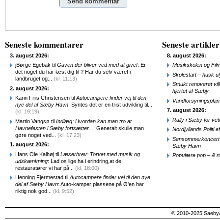
Alternative:
Seneste kommentarer
Seneste artikler
3. august 2026:
8. august 2026:
jBørge Egebak til
Gaven der bliver ved med at give!
: Er
Musikskolen og Fil
det noget du har læst dig til ? Har du selv været i
Skolestart – husk uly
landbruget og...
(kl. 11:13)
Smukt renoveret vill
2. august 2026:
hjertet af Sæby
Karin Friis Christensen til
Autocampere finder vej til den
Vandforsyningsplan 
nye del af Sæby Havn
: Syntes det er en trist udvikling til...
7. august 2026:
(kl. 19:19)
Rally i Sæby for vet
Martin Vangsø til
Indlæg: Hvordan kan man tro at
Havnefesten i Sæby fortsætter...
: Generalt skulle man
Nordjyllands Politi 
gøre noget ved...
(kl. 17:23)
Sensommerkoncert o
1. august 2026:
Sæby Havn
Hans Ole Kalhøj til
Læserbrev: Torvet med musik og
Populære pop – & 
udskænkning
: Lad os lige ha i erindring,at de
restauratører vi har på...
(kl. 18:00)
Henning Fjermestad til
Autocampere finder vej til den nye
del af Sæby Havn
: Auto-kamper plassene på Ø'en har
riktig nok god...
(kl. 9:52)
© 2010-2025 SaebyA