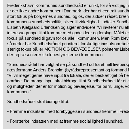
Frederikshavn Kommunes sundhedsråd er unikt, for så vidt jeg 
er der ikke andre kommuner i Danmark, der har et centralt sundhe
stort fokus på borgernes sundhed, og os, der sidder i rådet, brænder
kommunens sundhedspolitik, bliver til virkelighed”, udtaler Sun
Lisbeth Kjelgaard Erlandsen og siger endvidere ”Vi inviterer nu all
interessegruppe til at komme med gode idéer og forslag. Målet er i
fokus på sundhed til gavn for os alle i kommunen. Men Rom blev 
så derfor har Sundhedsrådet prioriteret forskellige indsatsområder
særligt fokus på, er MOTION OG BEVÆGELSE”, pointerer Lisbet
der repræsenterer skolebestyrelserne i kommunen.
”Sundhedsrådet har valgt at se på sundhed ud fra et helt livspers
næstformand Anders Broholm (byrådsrepræsentant og formand f
”Vi vil meget gerne have input fra lokale, der er beskæftiget på h
område. De mange input skal bidrage til at Sundhedsrådet får et ov
og muligheder, der er for motion og bevægelse, for børn, unge, v
kommunen.”
Sundhedsrådet skal bidrage til at:
• Fremme indsatsen med forebyggelse i sundhedsfremme i Fre
• Forstærke indsatsen med at fremme social lighed i sundhed.