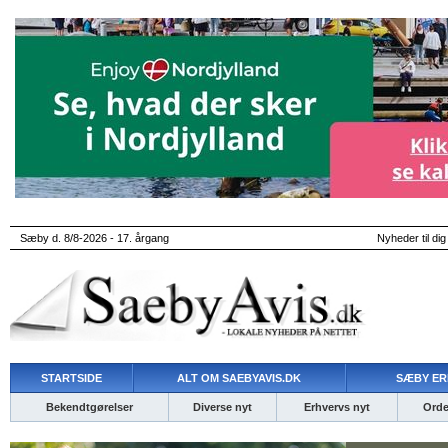
Sæby d. 8/8-2026 - 17. årgang
Nyheder til dig
STARTSIDE
ALT OM SAEBYAVIS.DK
SÆBY ER
Bekendtgørelser
Diverse nyt
Erhvervs nyt
Ordet