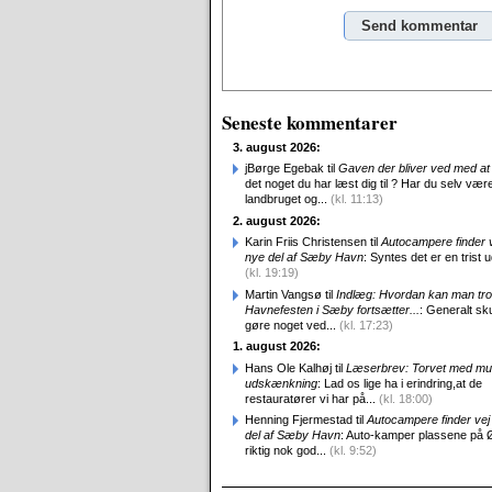
Alternative:
Seneste kommentarer
3. august 2026:
jBørge Egebak til
Gaven der bliver ved med at 
det noget du har læst dig til ? Har du selv være
landbruget og...
(kl. 11:13)
2. august 2026:
Karin Friis Christensen til
Autocampere finder ve
nye del af Sæby Havn
: Syntes det er en trist udv
(kl. 19:19)
Martin Vangsø til
Indlæg: Hvordan kan man tro
Havnefesten i Sæby fortsætter...
: Generalt sk
gøre noget ved...
(kl. 17:23)
1. august 2026:
Hans Ole Kalhøj til
Læserbrev: Torvet med mu
udskænkning
: Lad os lige ha i erindring,at de
restauratører vi har på...
(kl. 18:00)
Henning Fjermestad til
Autocampere finder vej 
del af Sæby Havn
: Auto-kamper plassene på 
riktig nok god...
(kl. 9:52)