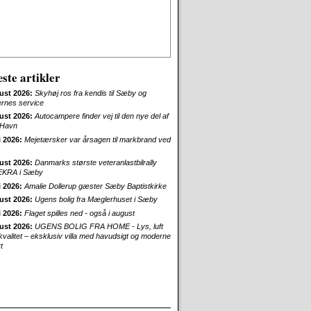
ste artikler
ust 2026:
Skyhøj ros fra kendis til Sæby og
ernes service
ust 2026:
Autocampere finder vej til den nye del af
Havn
i 2026:
Mejetærsker var årsagen til markbrand ved
ust 2026:
Danmarks største veteranlastbilrally
EKRA i Sæby
i 2026:
Amalie Dollerup gæster Sæby Baptistkirke
ust 2026:
Ugens bolig fra Mæglerhuset i Sæby
i 2026:
Flaget spilles ned - også i august
ust 2026:
UGENS BOLIG FRA HOME - Lys, luft
skvalitet – eksklusiv villa med havudsigt og moderne
t