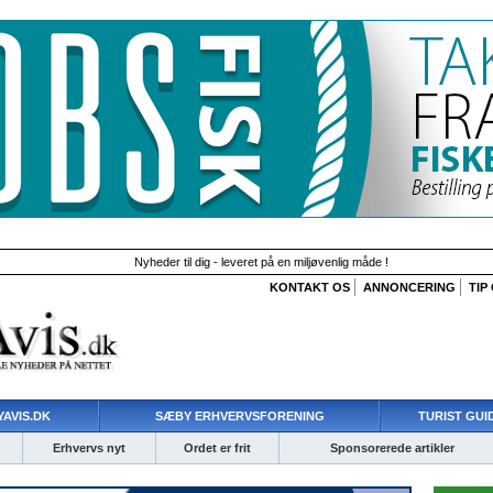
Nyheder til dig - leveret på en miljøvenlig måde !
KONTAKT OS
ANNONCERING
TIP
AVIS.DK
SÆBY ERHVERVSFORENING
TURIST GUI
Erhvervs nyt
Ordet er frit
Sponsorerede artikler