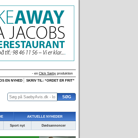
- en
Click Sæby
produktion
 OS EN NYHED
SKRIV TIL: “ORDET ER FRIT”
DE
AKTUELLE NYHEDER
Sport nyt
Dødsannoncer