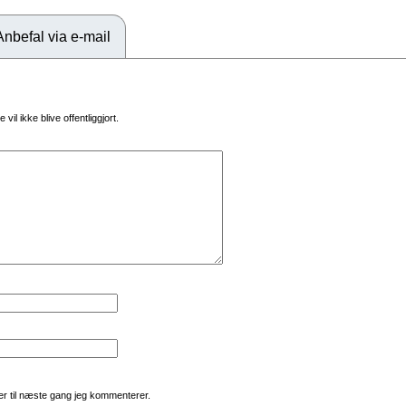
Anbefal via e-mail
vil ikke blive offentliggjort.
r til næste gang jeg kommenterer.