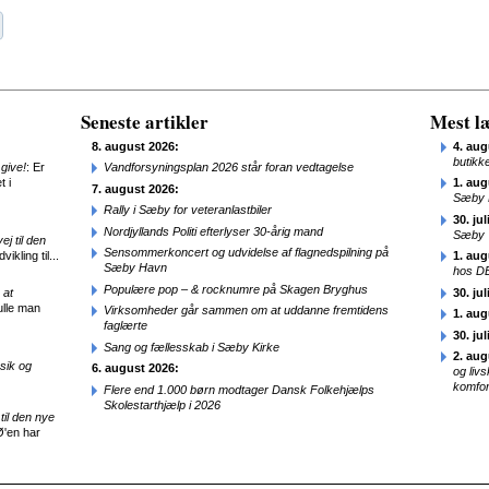
Seneste artikler
Mest læ
8. august 2026:
4. aug
butikk
give!
: Er
Vandforsyningsplan 2026 står foran vedtagelse
t i
1. aug
7. august 2026:
Sæby 
Rally i Sæby for veteranlastbiler
30. jul
Nordjyllands Politi efterlyser 30-årig mand
Sæby
j til den
Sensommerkoncert og udvidelse af flagnedspilning på
ikling til...
1. aug
Sæby Havn
hos D
Populære pop – & rocknumre på Skagen Bryghus
 at
30. jul
ulle man
Virksomheder går sammen om at uddanne fremtidens
1. aug
faglærte
30. jul
Sang og fællesskab i Sæby Kirke
2. aug
sik og
6. august 2026:
og liv
komfor
Flere end 1.000 børn modtager Dansk Folkehjælps
Skolestarthjælp i 2026
til den nye
Ø'en har