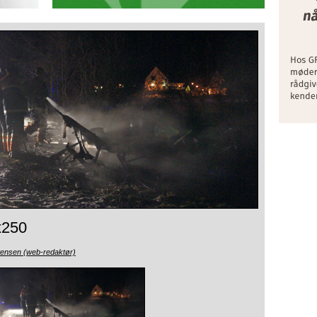
x250
tensen (web-redaktør)