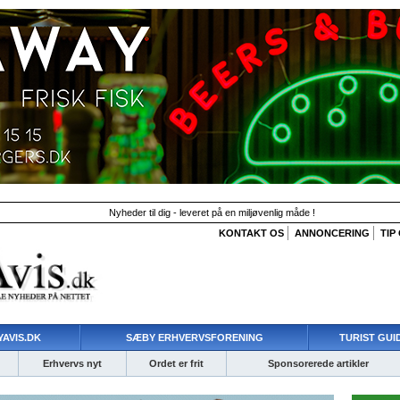
Nyheder til dig - leveret på en miljøvenlig måde !
KONTAKT OS
ANNONCERING
TIP
AVIS.DK
SÆBY ERHVERVSFORENING
TURIST GUI
Erhvervs nyt
Ordet er frit
Sponsorerede artikler