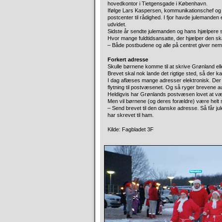
hovedkontor i Tietgensgade i København.
Ifølge Lars Kaspersen, kommunikationschef og 
postcenter til rådighed. I fjor havde julemande
udvidet.
Sidste år sendte julemanden og hans hjælpere sv
Hvor mange fuldtidsansatte, der hjælper den s
– Både postbudene og alle på centret giver nemli
Forkert adresse
Skulle børnene komme til at skrive Grønland ell
Brevet skal nok lande det rigtige sted, så der
I dag aflæses mange adresser elektronisk. Der 
flytning til postvæsenet. Og så ryger brevene au
Heldigvis har Grønlands postvæsen lovet at væ
Men vil børnene (og deres forældre) være helt s
– Send brevet til den danske adresse. Så får jul
har skrevet til ham.
Kilde: Fagbladet 3F