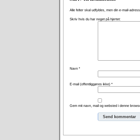
Alle felter skal udfyldes, men din e-mail-adresse 
Skriv hvis du har noget på hjertet:
Navn
*
E-mail (offentliggøres ikke)
*
Gem mit navn, mail og websted i denne browse
Alternative: