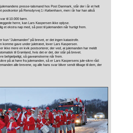
julemandens presse-talsmand hos Post Danmark, står der i år et helt
n et postkontor på Rensdyrvej 1 i København, men i år har han altså
ar til 10.000 børn.
kæggede herre, kan Lars Kaspersen ikke oplyse.
g et ekstra nap med, så post til julemanden når hurtigt frem.
er kun “Julemanden” på brevet, er det ingen katastrofe.
 kan komme gave under juletræet, lover Lars Kaspersen.
er ikke mere en kvik postsorterer, der ved, at julemanden har meldt
tomatisk til Grønland, hvis det er det, der står på brevet.
re behjælpeligt, så gaveønskerne når frem.
ikre på at høre fra julemanden, så er Lars Kaspersens jule-sikre råd:
emanden alle brevene, og alle hans svar bliver sendt tilbage til dem, der