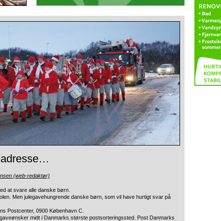
y adresse…
ensen (web-redaktør)
med at svare alle danske børn.
olen. Men julegavehungrende danske børn, som vil have hurtigt svar på
ens Postcenter, 0900 København C.
d gaveønsker midt i Danmarks største postsorteringssted. Post Danmarks