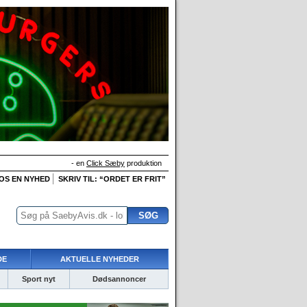
- en
Click Sæby
produktion
 OS EN NYHED
SKRIV TIL: “ORDET ER FRIT”
DE
AKTUELLE NYHEDER
Sport nyt
Dødsannoncer