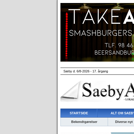
Sæby d. 6/8-2026 - 17. årgang
STARTSIDE
ALT OM SAEBY
Bekendtgørelser
Diverse nyt