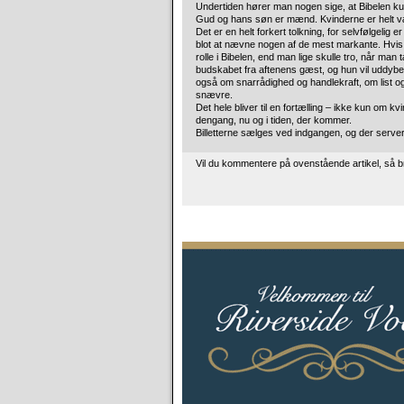
Undertiden hører man nogen sige, at Bibelen k
Gud og hans søn er mænd. Kvinderne er helt 
Det er en helt forkert tolkning, for selvfølgelig
blot at nævne nogen af de mest markante. Hvis ma
rolle i Bibelen, end man lige skulle tro, når man
budskabet fra aftenens gæst, og hun vil uddybe
også om snarrådighed og handlekraft, om list og
snævre.
Det hele bliver til en fortælling – ikke kun o
dengang, nu og i tiden, der kommer.
Billetterne sælges ved indgangen, og der server
Vil du kommentere på ovenstående artikel, så