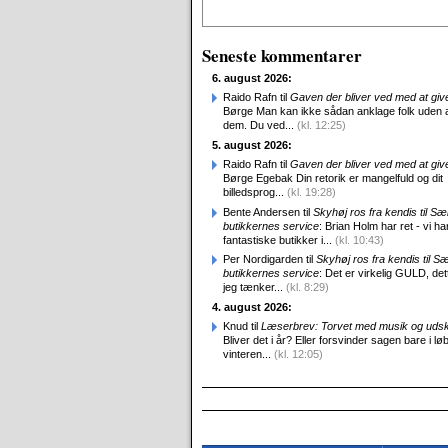
Alternative:
Seneste kommentarer
6. august 2026:
Raido Rafn til
Gaven der bliver ved med at giv
Børge Man kan ikke sådan anklage folk uden 
dem. Du ved...
(kl. 12:25)
5. august 2026:
Raido Rafn til
Gaven der bliver ved med at giv
Børge Egebak Din retorik er mangelfuld og dit
billedsprog...
(kl. 19:28)
Bente Andersen til
Skyhøj ros fra kendis til S
butikkernes service
: Brian Holm har ret - vi ha
fantastiske butikker i...
(kl. 10:43)
Per Nordigarden til
Skyhøj ros fra kendis til S
butikkernes service
: Det er virkelig GULD, det
jeg tænker...
(kl. 8:29)
4. august 2026:
Knud til
Læserbrev: Torvet med musik og uds
Bliver det i år? Eller forsvinder sagen bare i løb
vinteren...
(kl. 12:05)