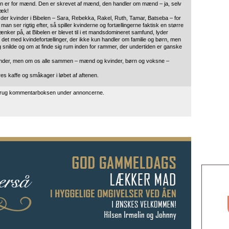
un er for mænd. Den er skrevet af mænd, den handler om mænd – ja, selv
væk!
 er der kvinder i Bibelen – Sara, Rebekka, Rakel, Ruth, Tamar, Batseba – for
n ser rigtig efter, så spiller kvinderne og fortællingerne faktisk en større
 tænker på, at Bibelen er blevet til i et mandsdomineret samfund, lyder
 det med kvindefortællinger, der ikke kun handler om familie og børn, men
 snilde og om at finde sig rum inden for rammer, der undertiden er ganske
m kvinder, men om os alle sammen – mænd og kvinder, børn og voksne –
es kaffe og småkager i løbet af aftenen.
 brug kommentarboksen under annoncerne.