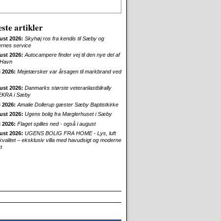
ste artikler
ust 2026:
Skyhøj ros fra kendis til Sæby og
ernes service
ust 2026:
Autocampere finder vej til den nye del af
Havn
i 2026:
Mejetærsker var årsagen til markbrand ved
ust 2026:
Danmarks største veteranlastbilrally
EKRA i Sæby
i 2026:
Amalie Dollerup gæster Sæby Baptistkirke
ust 2026:
Ugens bolig fra Mæglerhuset i Sæby
i 2026:
Flaget spilles ned - også i august
ust 2026:
UGENS BOLIG FRA HOME - Lys, luft
skvalitet – eksklusiv villa med havudsigt og moderne
t