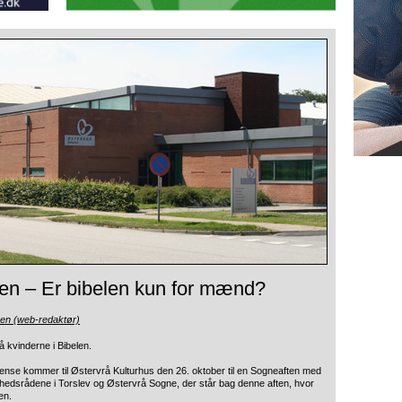
len – Er bibelen kun for mænd?
sen (web-redaktør)
 kvinderne i Bibelen.
nse kommer til Østervrå Kulturhus den 26. oktober til en Sogneaften med
ghedsrådene i Torslev og Østervrå Sogne, der står bag denne aften, hvor
en.