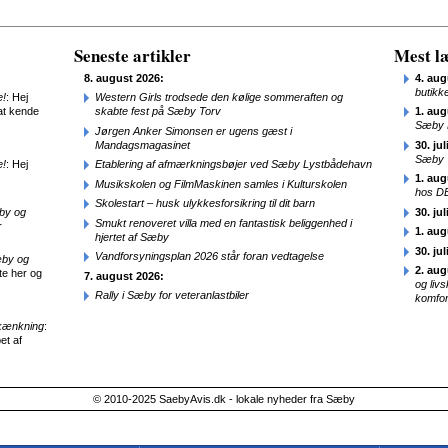
Seneste artikler
Mest læ
8. august 2026:
4. aug
butikk
e!
: Hej
Western Girls trodsede den kølige sommeraften og
at kende
skabte fest på Sæby Torv
1. aug
Sæby 
Jørgen Anker Simonsen er ugens gæst i
Mandagsmagasinet
30. jul
Sæby
e!
: Hej
Etablering af afmærkningsbøjer ved Sæby Lystbådehavn
1. aug
Musikskolen og FilmMaskinen samles i Kulturskolen
hos D
Skolestart – husk ulykkesforsikring til dit barn
æby og
30. jul
Smukt renoveret villa med en fantastisk beliggenhed i
r
1. aug
hjertet af Sæby
30. jul
Vandforsyningsplan 2026 står foran vedtagelse
æby og
2. aug
te her og
7. august 2026:
og liv
Rally i Sæby for veteranlastbiler
komfor
kænkning
:
et af
© 2010-2025 SaebyAvis.dk - lokale nyheder fra Sæby