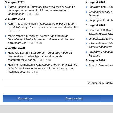
3. august 2026:
7. august 2026:
jBørge Egebak til
Gaven der bliver ved med at give!
: Er
Populære pop – & 
det noget du har læst dig til ? Har du selv været i
Virksomheder går 
landbruget og...
(kl. 11:13)
faglærte
2. august 2026:
Sang og fællesskab
Karin Friis Christensen til
Autocampere finder vej til den
6. august 2026:
nye del af Sæby Havn
: Syntes det er en trist udvikling til...
Flere end 1.000 bø
(kl. 19:19)
Skolestarthjælp i 2
Martin Vangsø til
Indlæg: Hvordan kan man tro at
Lyngså Landliggerf
Havnefesten i Sæby fortsætter...
: Generalt skulle man
gøre noget ved...
(kl. 17:23)
Whistleblowerordni
fremover håndteres
1. august 2026:
Psykiatrisk behandl
Hans Ole Kalhøj til
Læserbrev: Torvet med musik og
Punktum!
udskænkning
: Lad os lige ha i erindring,at de
restauratører vi har på...
(kl. 18:00)
5. august 2026:
Henning Fjermestad til
Autocampere finder vej til den nye
Sigurds Danmarkshi
del af Sæby Havn
: Auto-kamper plassene på Ø'en har
riktig nok god...
(kl. 9:52)
© 2010-2025 SaebyA
Kontakt os
Annoncering