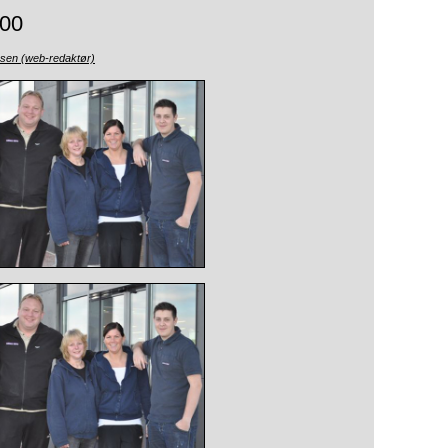
00
nsen (web-redaktør)