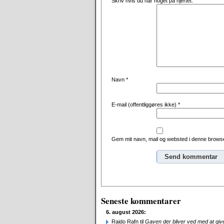
Skriv hvis du har noget på hjertet:
Navn
*
E-mail (offentliggøres ikke)
*
Gem mit navn, mail og websted i denne browse
Alternative:
Seneste kommentarer
6. august 2026:
Raido Rafn til
Gaven der bliver ved med at giv