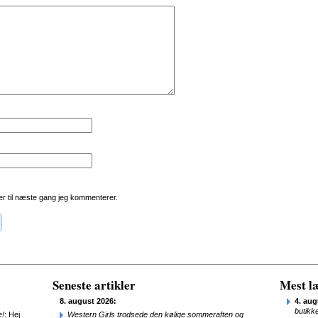
r til næste gang jeg kommenterer.
Seneste artikler
Mest læ
8. august 2026:
4. aug
butikk
e!
: Hej
Western Girls trodsede den kølige sommeraften og