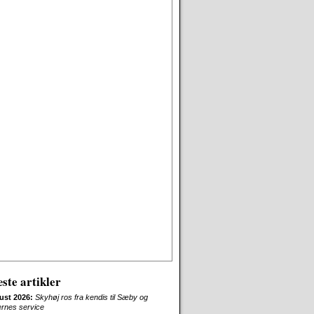
ste artikler
ust 2026:
Skyhøj ros fra kendis til Sæby og
ernes service