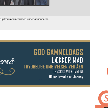
 brug kommentarboksen under annoncerne.