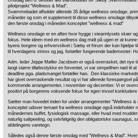
pilotprojekt ”Wellness & Mad”.
Svømmebadet afholder allerede 35 årlige wellness onsdage, primæ
måneder og som et supplement til disse wellness onsdage tilb
den første onsdag i måneden konceptet ”wellness & mad”
Wellness onsdage er en aften hvor hygge i stearinlysets skær og d
fokus. Hele ideen med en wellness dag midt på ugen er at kunne 
byens borgere og erhvervslivet i Sæby et frirum der kan hjælpe ti
til hverdagens stress og jag, fortæller fungerende bademester: H
Adm. leder Jeppe Møller Jacobsen er også overrasket, det nye tilta
langt større tilløbsstykke en forventet, vi var simpelthen nød til at
deadline pga. pladsmangel fortæller han. Den klassiske markeds
har givet overraskende resultat og vi har allerede forespørgsel på
kommende arrangementer, i november og december. Vi er overr
positivt på borgerens voksende fokus for egen trivsel konkludere
Sætter man hovedet inden for under arrangementer ”Wellness &
konceptet udover temaet fra wellness onsdage også indeholder 
månedernes buffet, fysiologisk massage, eller hvad med mudde
naturlig saltpeeling, og selvfølgelig den obligatoriske saunagus,
afdelingens varetegn.
Således også denne første onsdag med ”Wellness & Mad”. Hver h