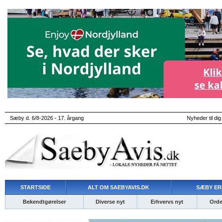
Sæby d. 6/8-2026 - 17. årgang
Nyheder til dig
STARTSIDE
ALT OM SAEBYAVIS.DK
SÆBY ER
Bekendtgørelser
Diverse nyt
Erhvervs nyt
Ordet