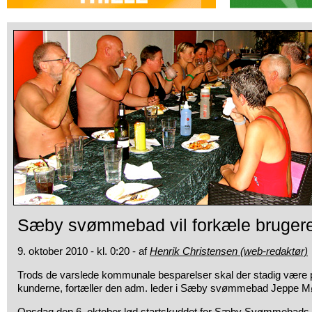
Sæby svømmebad vil forkæle bruger
9. oktober 2010 - kl. 0:20 - af
Henrik Christensen (web-redaktør)
Trods de varslede kommunale besparelser skal der stadig være pl
kunderne,
fortæller den adm. leder i Sæby svømmebad Jeppe Mø
Onsdag den 6. oktober lød startskuddet for Sæby Svømmebads 