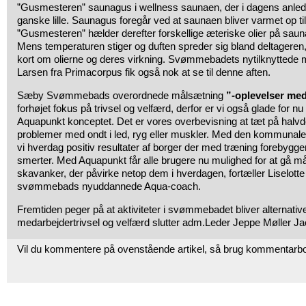
”Gusmesteren” saunagus i wellness saunaen, der i dagens anledn
ganske lille. Saunagus foregår ved at saunaen bliver varmet op til
”Gusmesteren” hælder derefter forskellige æteriske olier på saun
Mens temperaturen stiger og duften spreder sig bland deltageren
kort om olierne og deres virkning. Svømmebadets nytilknyttede 
Larsen fra Primacorpus fik også nok at se til denne aften.
Sæby Svømmebads overordnede målsætning
”-oplevelser me
forhøjet fokus på trivsel og velfærd, derfor er vi også glade for nu
Aquapunkt konceptet. Det er vores overbevisning at tæt på halvde
problemer med ondt i led, ryg eller muskler. Med den kommunale
vi hverdag positiv resultater af borger der med træning forebygger
smerter. Med Aquapunkt får alle brugere nu mulighed for at gå mål
skavanker, der påvirke netop dem i hverdagen, fortæller Liselot
svømmebads nyuddannede Aqua-coach.
Fremtiden peger på at aktiviteter i svømmebadet bliver alternativ
medarbejdertrivsel og velfærd slutter adm.Leder Jeppe Møller J
Vil du kommentere på ovenstående artikel, så brug kommentarb