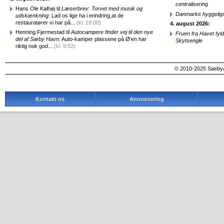
centralisering
Hans Ole Kalhøj til
Læserbrev: Torvet med musik og
Danmarks hyggelig
udskænkning
: Lad os lige ha i erindring,at de
restauratører vi har på...
(kl. 18:00)
4. august 2026:
Henning Fjermestad til
Autocampere finder vej til den nye
Fruen fra Havet fyl
del af Sæby Havn
: Auto-kamper plassene på Ø'en har
Skytsengle
riktig nok god...
(kl. 9:52)
© 2010-2025 SaebyA
Kontakt os
Annoncering