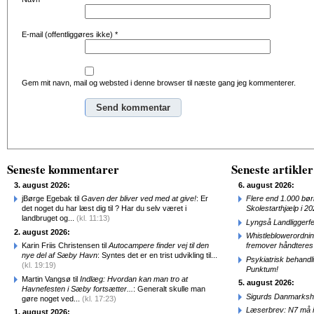
E-mail (offentliggøres ikke)
*
Gem mit navn, mail og websted i denne browser til næste gang jeg kommenterer.
Alternative:
Seneste kommentarer
Seneste artikler
3. august 2026:
6. august 2026:
jBørge Egebak til
Gaven der bliver ved med at give!
: Er
Flere end 1.000 bø
det noget du har læst dig til ? Har du selv været i
Skolestarthjælp i 2
landbruget og...
(kl. 11:13)
Lyngså Landliggerf
2. august 2026:
Whistleblowerordni
Karin Friis Christensen til
Autocampere finder vej til den
fremover håndteres
nye del af Sæby Havn
: Syntes det er en trist udvikling til...
Psykiatrisk behandl
(kl. 19:19)
Punktum!
Martin Vangsø til
Indlæg: Hvordan kan man tro at
5. august 2026:
Havnefesten i Sæby fortsætter...
: Generalt skulle man
Sigurds Danmarkshi
gøre noget ved...
(kl. 17:23)
Læserbrev: N7 må ik
1. august 2026: