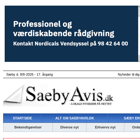
Sæby d. 8/8-2026 - 17. årgang
Nyheder til dig
STARTSIDE
ALT OM SAEBYAVIS.DK
SÆBY ER
Bekendtgørelser
Diverse nyt
Erhvervs nyt
Ordet