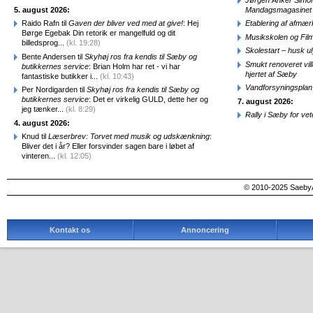
5. august 2026:
Mandagsmagasinet
Raido Rafn til
Gaven der bliver ved med at give!
: Hej
Etablering af afmæ
Børge Egebak Din retorik er mangelfuld og dit
Musikskolen og Fil
billedsprog...
(kl. 19:28)
Skolestart – husk uly
Bente Andersen til
Skyhøj ros fra kendis til Sæby og
Smukt renoveret vill
butikkernes service
: Brian Holm har ret - vi har
hjertet af Sæby
fantastiske butikker i...
(kl. 10:43)
Vandforsyningsplan 
Per Nordigarden til
Skyhøj ros fra kendis til Sæby og
butikkernes service
: Det er virkelig GULD, dette her og
7. august 2026:
jeg tænker...
(kl. 8:29)
Rally i Sæby for vet
4. august 2026:
Knud til
Læserbrev: Torvet med musik og udskænkning
:
Bliver det i år? Eller forsvinder sagen bare i løbet af
vinteren...
(kl. 12:05)
© 2010-2025 SaebyA
Kontakt os
Annoncering