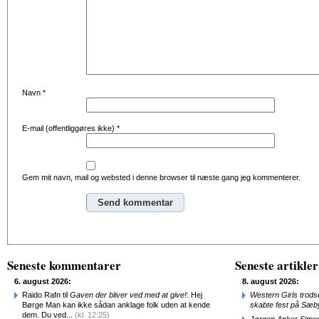
Navn
*
E-mail (offentliggøres ikke)
*
Gem mit navn, mail og websted i denne browser til næste gang jeg kommenterer.
Alternative:
Seneste kommentarer
Seneste artikler
6. august 2026:
8. august 2026:
Raido Rafn til
Gaven der bliver ved med at give!
: Hej
Western Girls trod
Børge Man kan ikke sådan anklage folk uden at kende
skabte fest på Sæb
dem. Du ved...
(kl. 12:25)
Jørgen Anker Simon