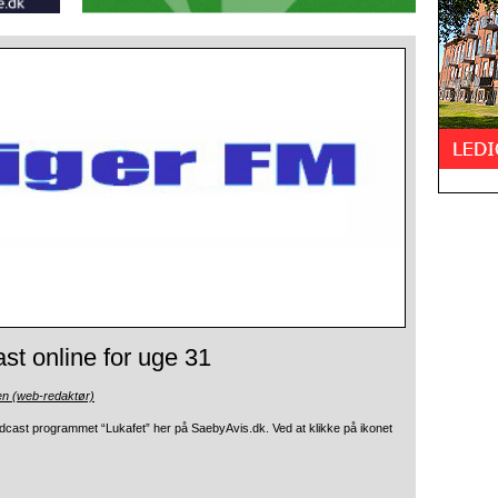
st online for uge 31
en (web-redaktør)
opodcast programmet “Lukafet” her på SaebyAvis.dk.
Ved at klikke på ikonet