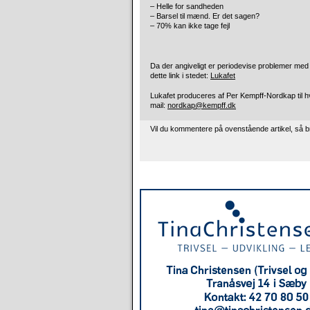
– Helle for sandheden
– Barsel til mænd. Er det sagen?
– 70% kan ikke tage fejl
Da der angiveligt er periodevise problemer med a
dette link i stedet:
Lukafet
Lukafet produceres af Per Kempff-Nordkap til h
mail:
nordkap@kempff.dk
Vil du kommentere på ovenstående artikel, så