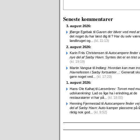
Alternative:
Seneste kommentarer
3. august 2026:
jBørge Egebak til
Gaven der bliver ved med at 
det noget du har læst dig til ? Har du selv være
landbruget og...
(kl. 11:13)
2. august 2026:
Karin Friis Christensen til
Autocampere finder ve
nye del af Sæby Havn
: Syntes det er en trist udv
(kl. 19:19)
Martin Vangsø til
Indlæg: Hvordan kan man tro
Havnefesten i Sæby fortsætter...
: Generalt sk
gøre noget ved...
(kl. 17:23)
1. august 2026:
Hans Ole Kalhøj til
Læserbrev: Torvet med mu
udskænkning
: Lad os lige ha i erindring,at de
restauratører vi har på...
(kl. 18:00)
Henning Fjermestad til
Autocampere finder vej 
del af Sæby Havn
: Auto-kamper plassene på 
riktig nok god...
(kl. 9:52)