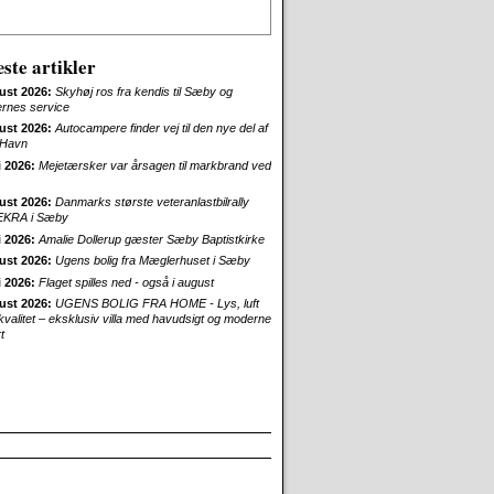
ste artikler
ust 2026:
Skyhøj ros fra kendis til Sæby og
ernes service
ust 2026:
Autocampere finder vej til den nye del af
Havn
i 2026:
Mejetærsker var årsagen til markbrand ved
ust 2026:
Danmarks største veteranlastbilrally
EKRA i Sæby
i 2026:
Amalie Dollerup gæster Sæby Baptistkirke
ust 2026:
Ugens bolig fra Mæglerhuset i Sæby
i 2026:
Flaget spilles ned - også i august
ust 2026:
UGENS BOLIG FRA HOME - Lys, luft
skvalitet – eksklusiv villa med havudsigt og moderne
t