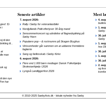
Seneste artikler
Mest læ
7. august 2026:
4. aug
butikk
give!
: Er
Rally i Sæby for veteranlastbiler
t i
1. aug
Nordjyllands Politi efterlyser 30-årig mand
Sæby 
Sensommerkoncert og udvidelse af flagnedspilning på
30. jul
Sæby Havn
Sæby
j til den
Populære pop – & rocknumre på Skagen Bryghus
ikling til...
1. aug
Virksomheder går sammen om at uddanne fremtidens
hos D
faglærte
 at
30. jul
Sang og fællesskab i Sæby Kirke
ulle man
1. aug
6. august 2026:
30. jul
Flere end 1.000 børn modtager Dansk Folkehjælps
2. aug
Skolestarthjælp i 2026
sik og
og liv
Lyngså Landliggerfest 2026
komfor
til den nye
Ø'en har
© 2010-2025 SaebyAvis.dk - lokale nyheder fra Sæby