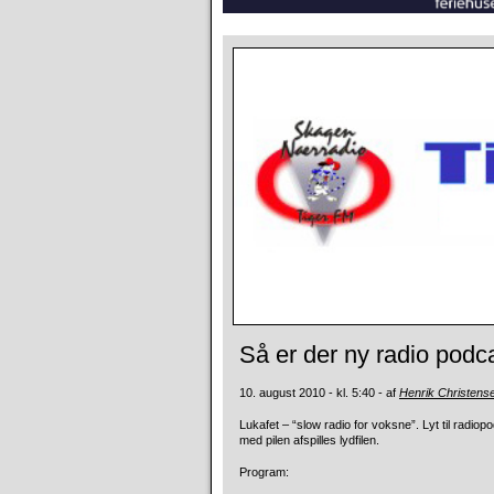
Så er der ny radio podca
10. august 2010 - kl. 5:40 - af
Henrik Christens
Lukafet – “slow radio for voksne”. Lyt til radi
med pilen afspilles lydfilen.
Program: