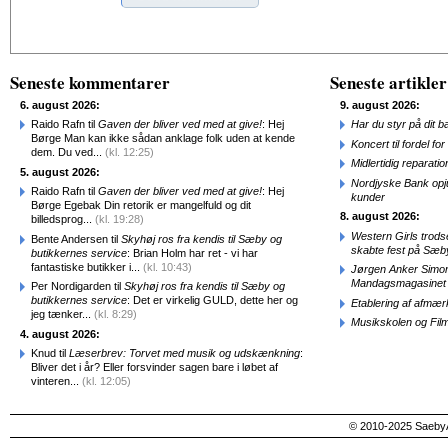
Alternative:
Seneste kommentarer
Seneste artikler
6. august 2026:
9. august 2026:
Raido Rafn til
Gaven der bliver ved med at give!
: Hej
Har du styr på dit b
Børge Man kan ikke sådan anklage folk uden at kende
Koncert til fordel f
dem. Du ved...
(kl. 12:25)
Midlertidig repara
5. august 2026:
Nordjyske Bank opjus
Raido Rafn til
Gaven der bliver ved med at give!
: Hej
kunder
Børge Egebak Din retorik er mangelfuld og dit
8. august 2026:
billedsprog...
(kl. 19:28)
Western Girls trod
Bente Andersen til
Skyhøj ros fra kendis til Sæby og
skabte fest på Sæb
butikkernes service
: Brian Holm har ret - vi har
fantastiske butikker i...
(kl. 10:43)
Jørgen Anker Simon
Mandagsmagasinet
Per Nordigarden til
Skyhøj ros fra kendis til Sæby og
butikkernes service
: Det er virkelig GULD, dette her og
Etablering af afmæ
jeg tænker...
(kl. 8:29)
Musikskolen og Fil
4. august 2026:
Knud til
Læserbrev: Torvet med musik og udskænkning
:
Bliver det i år? Eller forsvinder sagen bare i løbet af
vinteren...
(kl. 12:05)
© 2010-2025 SaebyA