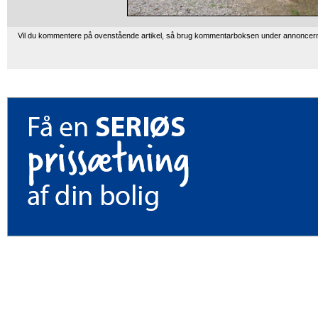
Vil du kommentere på ovenstående artikel, så brug kommentarboksen under annoncer