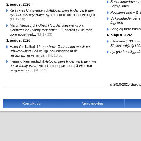
Sensommerkoncert o
2. august 2026:
Sæby Havn
Karin Friis Christensen til
Autocampere finder vej til den
Populære pop – & 
nye del af Sæby Havn
: Syntes det er en trist udvikling til...
Virksomheder går 
(kl. 19:19)
faglærte
Martin Vangsø til
Indlæg: Hvordan kan man tro at
Sang og fællesskab
Havnefesten i Sæby fortsætter...
: Generalt skulle man
gøre noget ved...
(kl. 17:23)
6. august 2026:
1. august 2026:
Flere end 1.000 bø
Skolestarthjælp i 2
Hans Ole Kalhøj til
Læserbrev: Torvet med musik og
udskænkning
: Lad os lige ha i erindring,at de
Lyngså Landliggerf
restauratører vi har på...
(kl. 18:00)
Henning Fjermestad til
Autocampere finder vej til den nye
del af Sæby Havn
: Auto-kamper plassene på Ø'en har
riktig nok god...
(kl. 9:52)
© 2010-2025 SaebyA
Kontakt os
Annoncering