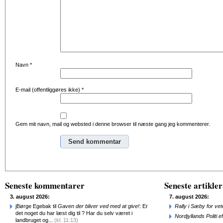
Navn
*
E-mail (offentliggøres ikke)
*
Gem mit navn, mail og websted i denne browser til næste gang jeg kommenterer.
Alternative:
Seneste kommentarer
Seneste artikler
3. august 2026:
7. august 2026:
jBørge Egebak til
Gaven der bliver ved med at give!
: Er
Rally i Sæby for vet
det noget du har læst dig til ? Har du selv været i
Nordjyllands Politi 
landbruget og...
(kl. 11:13)