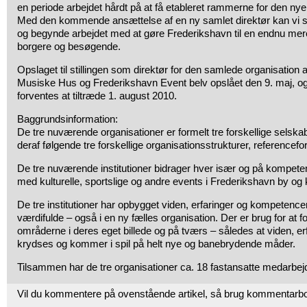
en periode arbejdet hårdt på at få etableret rammerne for den ny
Med den kommende ansættelse af en ny samlet direktør kan vi sæ
og begynde arbejdet med at gøre Frederikshavn til en endnu me
borgere og besøgende.
Opslaget til stillingen som direktør for den samlede organisation 
Musiske Hus og Frederikshavn Event belv opslået den 9. maj, og
forventes at tiltræde 1. august 2010.
Baggrundsinformation:
De tre nuværende organisationer er formelt tre forskellige selsk
deraf følgende tre forskellige organisationsstrukturer, referencef
De tre nuværende institutioner bidrager hver især og på kompeten
med kulturelle, sportslige og andre events i Frederikshavn by o
De tre institutioner har opbygget viden, erfaringer og kompetenc
værdifulde – også i en ny fælles organisation. Der er brug for at f
områderne i deres eget billede og på tværs – således at viden, e
krydses og kommer i spil på helt nye og banebrydende måder.
Tilsammen har de tre organisationer ca. 18 fastansatte medarbej
Vil du kommentere på ovenstående artikel, så brug kommentarb