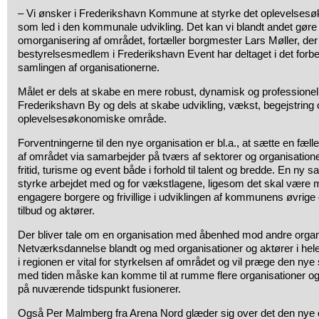
– Vi ønsker i Frederikshavn Kommune at styrke det oplevelsesø
som led i den kommunale udvikling. Det kan vi blandt andet gøre v
omorganisering af området, fortæller borgmester Lars Møller, de
bestyrelsesmedlem i Frederikshavn Event har deltaget i det forbe
samlingen af organisationerne.
Målet er dels at skabe en mere robust, dynamisk og professionel
Frederikshavn By og dels at skabe udvikling, vækst, begejstring 
oplevelsesøkonomiske område.
Forventningerne til den nye organisation er bl.a., at sætte en fælle
af området via samarbejder på tværs af sektorer og organisationer
fritid, turisme og event både i forhold til talent og bredde. En ny 
styrke arbejdet med og for vækstlagene, ligesom det skal være me
engagere borgere og frivillige i udviklingen af kommunens øvri
tilbud og aktører.
Der bliver tale om en organisation med åbenhed mod andre organi
Netværksdannelse blandt og med organisationer og aktører i he
i regionen er vital for styrkelsen af området og vil præge den nye
med tiden måske kan komme til at rumme flere organisationer og 
på nuværende tidspunkt fusionerer.
Også Per Malmberg fra Arena Nord glæder sig over det den nye or