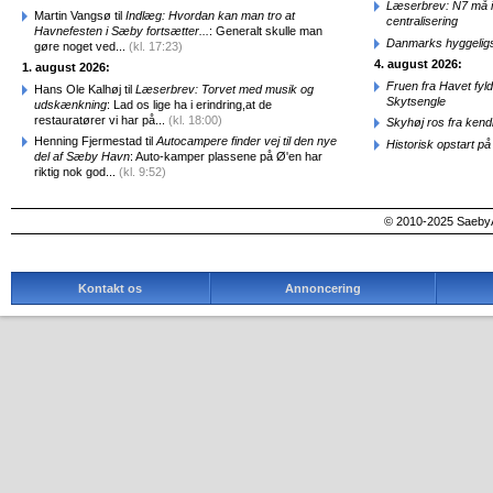
Læserbrev: N7 må ik
Martin Vangsø til
Indlæg: Hvordan kan man tro at
centralisering
Havnefesten i Sæby fortsætter...
: Generalt skulle man
Danmarks hyggelig
gøre noget ved...
(kl. 17:23)
4. august 2026:
1. august 2026:
Fruen fra Havet fyl
Hans Ole Kalhøj til
Læserbrev: Torvet med musik og
Skytsengle
udskænkning
: Lad os lige ha i erindring,at de
restauratører vi har på...
(kl. 18:00)
Skyhøj ros fra kend
Henning Fjermestad til
Autocampere finder vej til den nye
Historisk opstart 
del af Sæby Havn
: Auto-kamper plassene på Ø'en har
riktig nok god...
(kl. 9:52)
© 2010-2025 SaebyA
Kontakt os
Annoncering