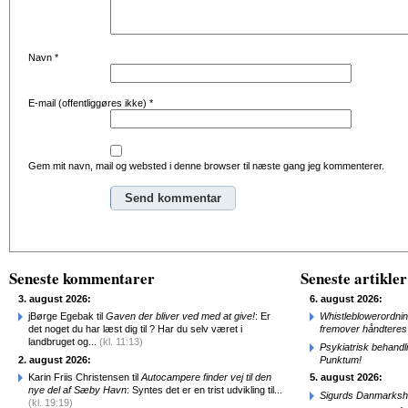
Navn
*
E-mail (offentliggøres ikke)
*
Gem mit navn, mail og websted i denne browser til næste gang jeg kommenterer.
Alternative:
Seneste kommentarer
Seneste artikler
3. august 2026:
6. august 2026:
jBørge Egebak til
Gaven der bliver ved med at give!
: Er
Whistleblowerordni
det noget du har læst dig til ? Har du selv været i
fremover håndteres
landbruget og...
(kl. 11:13)
Psykiatrisk behandl
2. august 2026:
Punktum!
Karin Friis Christensen til
Autocampere finder vej til den
5. august 2026:
nye del af Sæby Havn
: Syntes det er en trist udvikling til...
Sigurds Danmarkshi
(kl. 19:19)