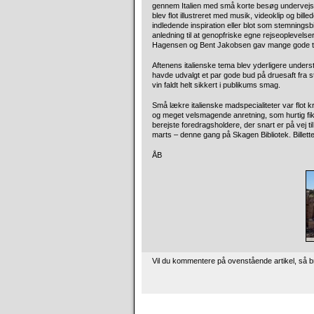
gennem Italien med små korte besøg undervejs mo
blev flot illustreret med musik, videoklip og bill
indledende inspiration eller blot som stemningsb
anledning til at genopfriske egne rejseoplevelse
Hagensen og Bent Jakobsen gav mange gode tips 
Aftenens italienske tema blev yderligere unders
havde udvalgt et par gode bud på druesaft fra s
vin faldt helt sikkert i publikums smag.
Små lækre italienske madspecialiteter var flot k
og meget velsmagende anretning, som hurtig fik b
berejste foredragsholdere, der snart er på vej t
marts – denne gang på Skagen Bibliotek. Billet
ÅB
Vil du kommentere på ovenstående artikel, så