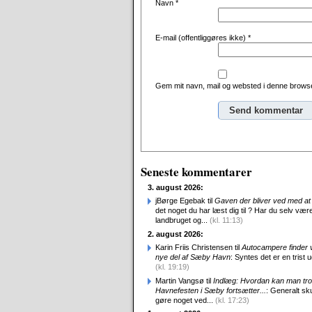
Navn
*
E-mail (offentliggøres ikke)
*
Gem mit navn, mail og websted i denne browse
Alternative:
Seneste kommentarer
3. august 2026:
jBørge Egebak til
Gaven der bliver ved med at 
det noget du har læst dig til ? Har du selv være
landbruget og...
(kl. 11:13)
2. august 2026:
Karin Friis Christensen til
Autocampere finder ve
nye del af Sæby Havn
: Syntes det er en trist udv
(kl. 19:19)
Martin Vangsø til
Indlæg: Hvordan kan man tro
Havnefesten i Sæby fortsætter...
: Generalt sk
gøre noget ved...
(kl. 17:23)