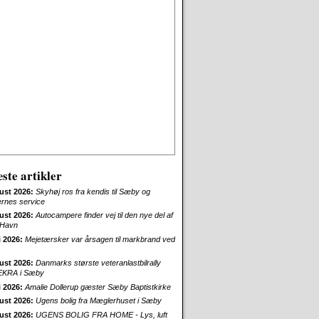
ste artikler
ust 2026:
Skyhøj ros fra kendis til Sæby og
ernes service
ust 2026:
Autocampere finder vej til den nye del af
Havn
i 2026:
Mejetærsker var årsagen til markbrand ved
ust 2026:
Danmarks største veteranlastbilrally
EKRA i Sæby
i 2026:
Amalie Dollerup gæster Sæby Baptistkirke
ust 2026:
Ugens bolig fra Mæglerhuset i Sæby
ust 2026:
UGENS BOLIG FRA HOME - Lys, luft