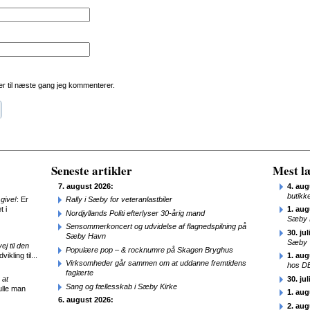
r til næste gang jeg kommenterer.
Seneste artikler
Mest læ
7. august 2026:
4. aug
butikk
give!
: Er
Rally i Sæby for veteranlastbiler
t i
1. aug
Nordjyllands Politi efterlyser 30-årig mand
Sæby 
Sensommerkoncert og udvidelse af flagnedspilning på
30. jul
Sæby Havn
Sæby
j til den
Populære pop – & rocknumre på Skagen Bryghus
ikling til...
1. aug
Virksomheder går sammen om at uddanne fremtidens
hos D
faglærte
 at
30. jul
Sang og fællesskab i Sæby Kirke
ulle man
1. aug
6. august 2026:
2. aug