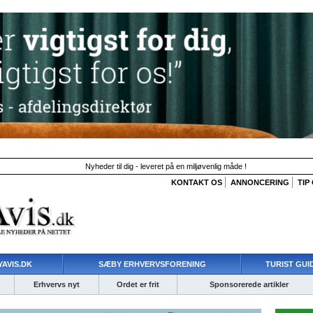
Nyheder til dig - leveret på en miljøvenlig måde !
KONTAKT OS
ANNONCERING
TIP
AVIS.DK
SÆBY ERHVERVSFORENING
TURIST GUI
Erhvervs nyt
Ordet er frit
Sponsorerede artikler