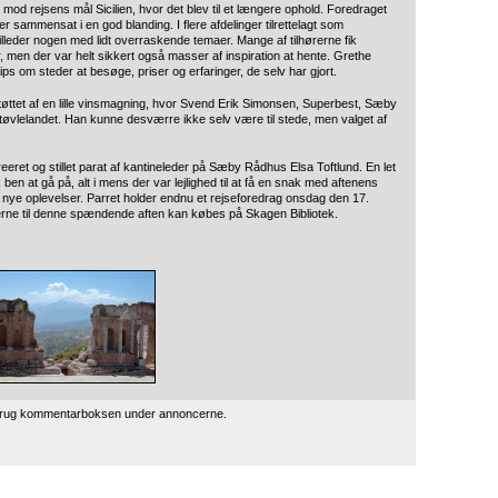
d rejsens mål Sicilien, hvor det blev til et længere ophold. Foredraget
eder sammensat i en god blanding. I flere afdelinger tilrettelagt som
illeder nogen med lidt overraskende temaer. Mange af tilhørerne fik
r, men der var helt sikkert også masser af inspiration at hente. Grethe
om steder at besøge, priser og erfaringer, de selv har gjort.
tøttet af en lille vinsmagning, hvor Svend Erik Simonsen, Superbest, Sæby
tøvlelandet. Han kunne desværre ikke selv være til stede, men valget af
reeret og stillet parat af kantineleder på Sæby Rådhus Elsa Toftlund. En let
en at gå på, alt i mens der var lejlighed til at få en snak med aftenens
il nye oplevelser. Parret holder endnu et rejseforedrag onsdag den 17.
terne til denne spændende aften kan købes på Skagen Bibliotek.
 brug kommentarboksen under annoncerne.