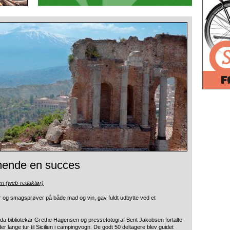
mmende en succes
en (web-redaktør)
riser og smagsprøver på både mad og vin, gav fuldt udbytte ved et
k da bibliotekar Grethe Hagensen og pressefotograf Bent Jakobsen fortalte
ange tur til Sicilien i campingvogn. De godt 50 deltagere blev guidet