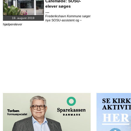
Cafémøde: SOSU-
elever søges
…
Frederikshavn Kommune søger
19. august 2019
nye SOSU-assistent og –
hjælperelever