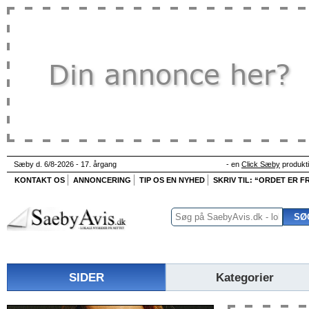
Sæby d. 6/8-2026 - 17. årgang
- en
Click Sæby
produkt
KONTAKT OS
ANNONCERING
TIP OS EN NYHED
SKRIV TIL: “ORDET ER FR
SIDER
Kategorier