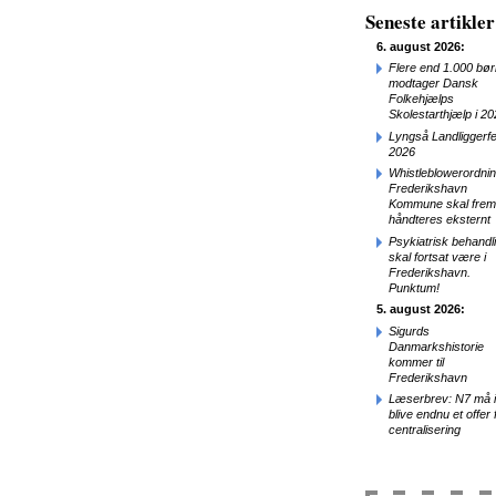
Seneste artikler
6. august 2026:
Flere end 1.000 bør
modtager Dansk
Folkehjælps
Skolestarthjælp i 2
Lyngså Landliggerfe
2026
Whistleblowerordnin
Frederikshavn
Kommune skal frem
håndteres eksternt
Psykiatrisk behandl
skal fortsat være i
Frederikshavn.
Punktum!
5. august 2026:
Sigurds
Danmarkshistorie
kommer til
Frederikshavn
Læserbrev: N7 må 
blive endnu et offer 
centralisering