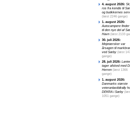
4. august 2026:
Sk
ros fra kendis til S
og butikkernes serv
(læst 2246 gange)
1. august 2026:
Autocampere finder 
til den nye del af S
Havn
(læst 2133 g
30. juli 2026:
Mejetærsker var
årsagen til markbra
ved Sæby
(læst 14
gange)
28. juli 2026:
Lante
tager afsked med D
Herren
(læst 1366
gange)
1. august 2026:
Danmarks største
veteranlastbilrally h
DEKRA i Sæby
(læs
1051 gange)