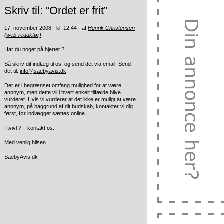
Skriv til: “Ordet er frit”
17. november 2008 - kl. 12:44 - af
Henrik Christensen
(web-redaktør)
Har du noget på hjertet ?
Så skriv dit indlæg til os, og send det via email. Send
det til:
info@saebyavis.dk
Der er i begrænset omfang mulighed for at være
anonym, men dette vil i hvert enkelt tilfælde blive
vurderet. Hvis vi vurderer at det ikke er muligt at være
anonym, på baggrund af dit budskab, kontakter vi dig
først, før indlægget sættes online.
I tvivl ? – kontakt os.
Med venlig hilsen
SaebyAvis.dk