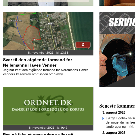
2
8. november 2021 - kl. 13:33
Svar til den afgående formand for
Nellemanns Haves Venner
Jeg har læst den afgående formand for Nellemanns Haves
venners læserbrev om ”Sagen om Sæby...
Seneste kommen
3. august 2026:
jBørge Egebak til
Ga
det noget du har læst
landbruget og...
(kl.
8. november 2021 - kl. 9:47
2. august 2026:
Pas på ikke at være cringe eller gå