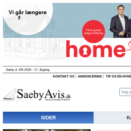
Sæby d. 6/8-2026 - 17. årgang
KONTAKT OS
ANNONCERING
TIP OS EN NYH
SIDER
K