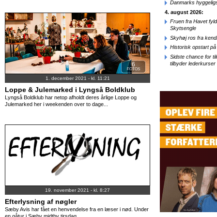
Danmarks hyggelig
4. august 2026:
Fruen fra Havet fyl
Skytsengle
Skyhøj ros fra kend
Historisk opstart 
Sidste chance for t
tilbyder lederkurse
6
FOTOS
1. december 2021 - kl. 11:21
Loppe & Julemarked i Lyngså Boldklub
Lyngså Boldklub har netop afholdt deres årlige Loppe og
Julemarked her i weekenden over to dage...
19. november 2021 - kl. 8:27
Efterlysning af nøgler
Sæby Avis har fået en henvendelse fra en læser i nød. Under
en gåtur i Sæby midtby tirsdag...