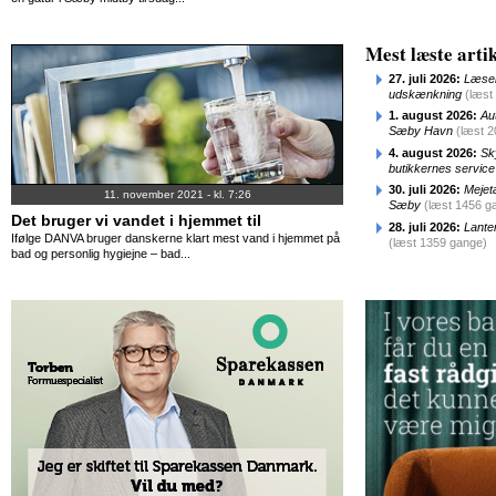
Mest læste artik
27. juli 2026:
Læser
udskænkning
(læst
1. august 2026:
Au
Sæby Havn
(læst 
4. august 2026:
Sk
butikkernes service
30. juli 2026:
Mejet
11. november 2021 - kl. 7:26
Sæby
(læst 1456 g
Det bruger vi vandet i hjemmet til
28. juli 2026:
Lante
Ifølge DANVA bruger danskerne klart mest vand i hjemmet på
(læst 1359 gange)
bad og personlig hygiejne – bad...