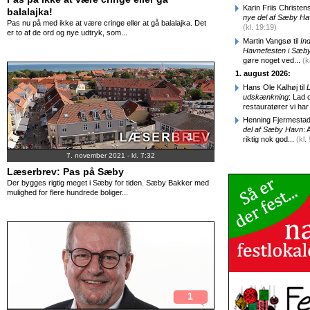
Karin Friis Christens
balalajka!
nye del af Sæby H
Pas nu på med ikke at være cringe eller at gå balalajka. Det
(kl. 19:19)
er to af de ord og nye udtryk, som...
Martin Vangsø til
In
Havnefesten i Sæby 
gøre noget ved...
(k
1. august 2026:
Hans Ole Kalhøj til
udskænkning
: Lad o
restauratører vi har
Henning Fjermestad 
del af Sæby Havn
:
1
riktig nok god...
(kl.
7. november 2021 - kl. 7:32
Læserbrev: Pas på Sæby
Der bygges rigtig meget i Sæby for tiden. Sæby Bakker med
mulighed for flere hundrede boliger...
1