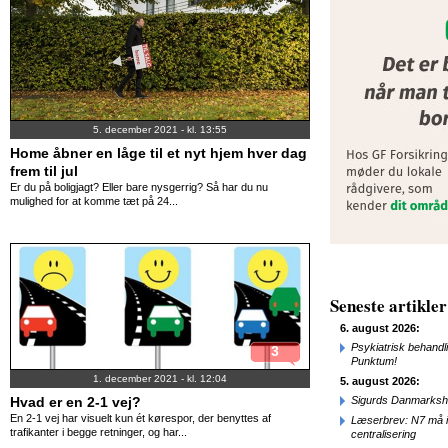
5. december 2021 - kl. 13:55
Home åbner en låge til et nyt hjem hver dag
frem til jul
Er du på boligjagt? Eller bare nysgerrig? Så har du nu
mulighed for at komme tæt på 24...
Seneste artikler
6. august 2026:
Psykiatrisk behandl
3
Punktum!
1. december 2021 - kl. 12:04
5. august 2026:
Hvad er en 2-1 vej?
Sigurds Danmarkshi
En 2-1 vej har visuelt kun ét kørespor, der benyttes af
Læserbrev: N7 må ik
trafikanter i begge retninger, og har...
centralisering