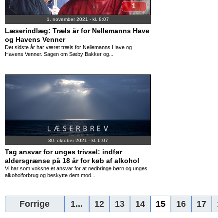
1
1. november 2021 - kl. 8:07
Læserindlæg: Træls år for Nellemanns Have
og Havens Venner
Det sidste år har været træls for Nellemanns Have og
Havens Venner. Sagen om Sæby Bakker og...
30. oktober 2021 - kl. 6:07
Tag ansvar for unges trivsel: indfør
aldersgrænse på 18 år for køb af alkohol
Vi har som voksne et ansvar for at nedbringe børn og unges
alkoholforbrug og beskytte dem mod...
Forrige
1...
12
13
14
15
16
17