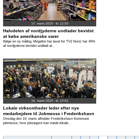
17. marts 2025 - kl. 12:53
Halvdelen af nordjyderne undlader bevidst
at købe amerikanske varer
Ifølge en ny måling, Megafon har lavet for TV2 Nord, har 49%
af nordjyderne bevidst undladt at...
16. marts 2025 - kl. 10:01
Lokale virksomheder leder efter nye
medarbejdere til Jobmesse i Frederikshavn
Onsdag den 19. marts afholder Frederikshavn Kommune
jobmesse, hvor jobsøgere kan møde lokale...