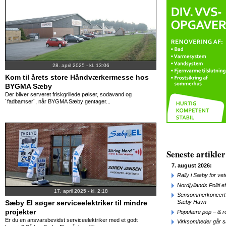
28. april 2025 - kl. 13:06
Kom til årets store Håndværkermesse hos
BYGMA Sæby
Der bliver serveret friskgrillede pølser, sodavand og
´fadbamser´, når BYGMA Sæby gentager...
Seneste artikler
7. august 2026:
Rally i Sæby for vet
Nordjyllands Politi 
17. april 2025 - kl. 2:18
Sensommerkoncert o
Sæby El søger serviceelektriker til mindre
Sæby Havn
projekter
Populære pop – & 
Er du en ansvarsbevidst serviceelektriker med et godt
Virksomheder går 