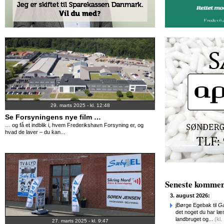
29. marts 2025 - kl. 12:48
Se Forsyningens nye film …
… og få et indblik i, hvem Frederikshavn Forsyning er, og
hvad de laver – du kan...
Seneste kommen
3. august 2026:
jBørge Egebak til
Ga
det noget du har læst
landbruget og...
(kl.
27. marts 2025 - kl. 9:47