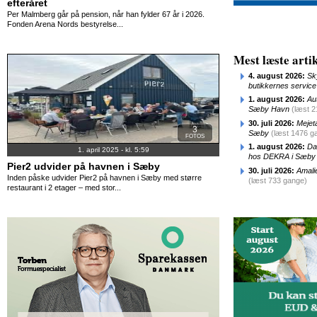
efteråret
Per Malmberg går på pension, når han fylder 67 år i 2026.
Fonden Arena Nords bestyrelse...
Mest læste artik
4. august 2026:
Sk
butikkernes service
1. august 2026:
Au
Sæby Havn
(læst 
30. juli 2026:
Mejet
3
Sæby
(læst 1476 g
FOTOS
1. august 2026:
Da
1. april 2025 - kl. 5:59
hos DEKRA i Sæby
Pier2 udvider på havnen i Sæby
30. juli 2026:
Amali
Inden påske udvider Pier2 på havnen i Sæby med større
(læst 733 gange)
restaurant i 2 etager – med stor...