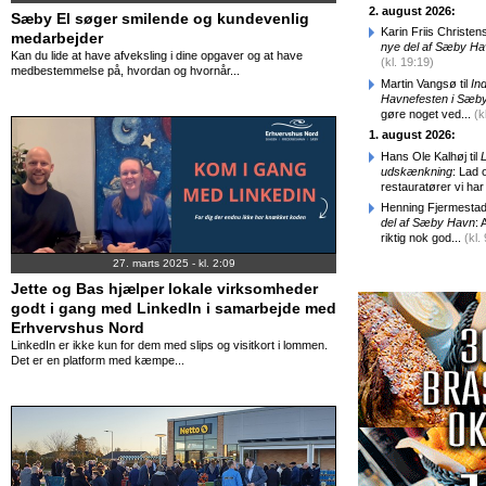
2. august 2026:
Sæby El søger smilende og kundevenlig
Karin Friis Christens
medarbejder
nye del af Sæby H
Kan du lide at have afveksling i dine opgaver og at have
(kl. 19:19)
medbestemmelse på, hvordan og hvornår...
Martin Vangsø til
In
Havnefesten i Sæby 
gøre noget ved...
(k
1. august 2026:
Hans Ole Kalhøj til
udskænkning
: Lad o
restauratører vi har
Henning Fjermestad 
del af Sæby Havn
:
riktig nok god...
(kl.
27. marts 2025 - kl. 2:09
Jette og Bas hjælper lokale virksomheder
godt i gang med LinkedIn i samarbejde med
Erhvervshus Nord
LinkedIn er ikke kun for dem med slips og visitkort i lommen.
Det er en platform med kæmpe...