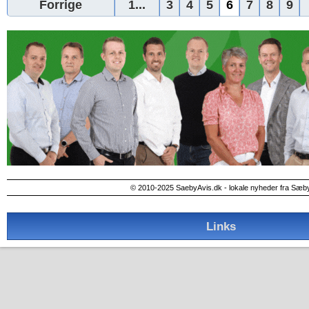
Forrige
1...
3
4
5
6
7
8
9
© 2010-2025 SaebyAvis.dk - lokale nyheder fra Sæb
Links