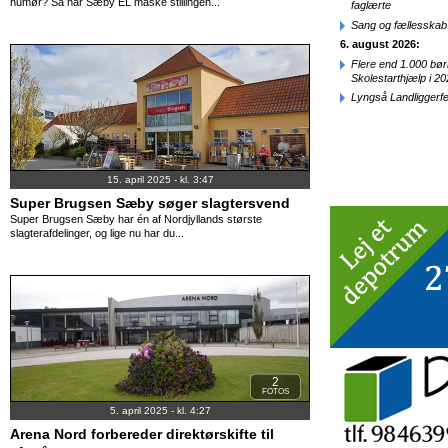
humør? Så har Sæby EL måske stillingen...
faglærte
Sang og fællesskab
6. august 2026:
Flere end 1.000 bø
Skolestarthjælp i 2
Lyngså Landliggerf
15. april 2025 - kl. 3:47
Super Brugsen Sæby søger slagtersvend
Super Brugsen Sæby har én af Nordjyllands største
slagterafdelinger, og lige nu har du...
2
FOTOS
5. april 2025 - kl. 4:27
Arena Nord forbereder direktørskifte til