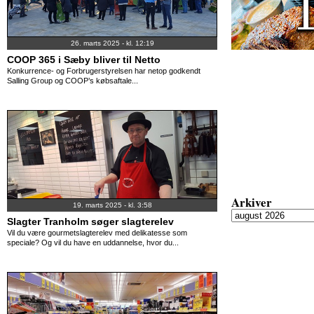
26. marts 2025 - kl. 12:19
COOP 365 i Sæby bliver til Netto
Konkurrence- og Forbrugerstyrelsen har netop godkendt
Salling Group og COOP’s købsaftale...
Arkiver
19. marts 2025 - kl. 3:58
Slagter Tranholm søger slagterelev
Vil du være gourmetslagterelev med delikatesse som
speciale? Og vil du have en uddannelse, hvor du...