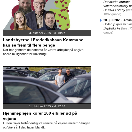
Danmarks største
veteranlastbilrally h
DEKRA i Sæby
(læs
1092 gange)
30. juli 2026:
Amali
Dollerup gæster S
Baptistkirke
(læst 7
gange)
3. oktober 2025 - kl. 10:05
Landsbyerne i Frederikshavn Kommune
kan se frem til flere penge
Der har gennem de seneste år været arbejdet på at give
bedre muligheder for udvikling i...
1. oktober 2025 - kl. 12:04
Hjemmeplejen kører 100 elbiler ud på
vejene
Luften bliver forhåbentlig lidt renere på vejene mellem Skagen
og Voerså. I dag tager blandt...