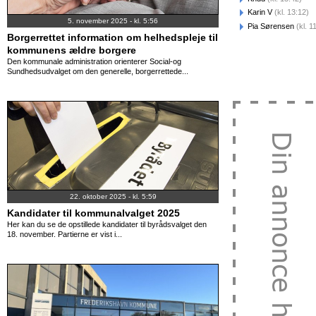
Karin V
(kl. 13:12)
5. november 2025 - kl. 5:56
Pia Sørensen
(kl. 1
Borgerrettet information om helhedspleje til
kommunens ældre borgere
Den kommunale administration orienterer Social-og
Sundhedsudvalget om den generelle, borgerrettede...
22. oktober 2025 - kl. 5:59
Kandidater til kommunalvalget 2025
Her kan du se de opstillede kandidater til byrådsvalget den
18. november. Partierne er vist i...