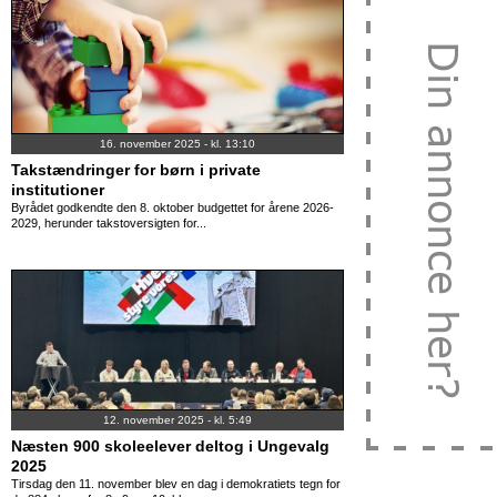
16. november 2025 - kl. 13:10
Takstændringer for børn i private
institutioner
Byrådet godkendte den 8. oktober budgettet for årene 2026-
2029, herunder takstoversigten for...
12. november 2025 - kl. 5:49
Næsten 900 skoleelever deltog i Ungevalg
2025
Tirsdag den 11. november blev en dag i demokratiets tegn for