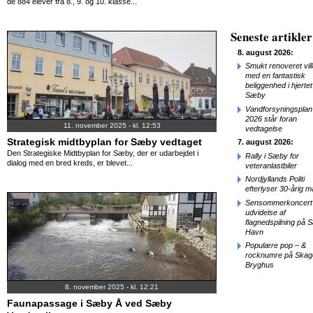
de 884 elever fra 8., 9. og 10. klasse...
Seneste artikler
8. august 2026:
Smukt renoveret vil
med en fantastisk
beliggenhed i hjertet
Sæby
Vandforsyningsplan
2026 står foran
11. november 2025 - kl. 12:53
vedtagelse
Strategisk midtbyplan for Sæby vedtaget
7. august 2026:
Den Strategiske Midtbyplan for Sæby, der er udarbejdet i
Rally i Sæby for
dialog med en bred kreds, er blevet...
veteranlastbiler
Nordjyllands Politi
efterlyser 30-årig 
Sensommerkoncert
udvidelse af
flagnedspilning på
Havn
Populære pop – &
rocknumre på Skag
Bryghus
8. november 2025 - kl. 12:21
Faunapassage i Sæby Å ved Sæby