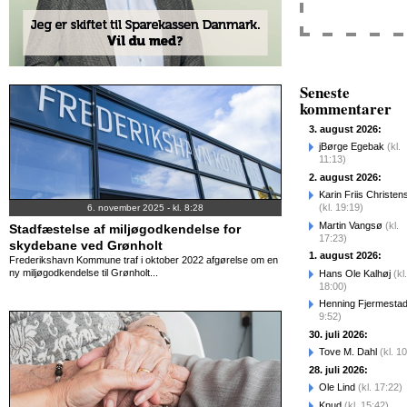
Seneste
kommentarer
3. august 2026:
jBørge Egebak
(kl.
11:13)
2. august 2026:
Karin Friis Christen
(kl. 19:19)
6. november 2025 - kl. 8:28
Martin Vangsø
(kl.
Stadfæstelse af miljøgodkendelse for
17:23)
skydebane ved Grønholt
1. august 2026:
Frederikshavn Kommune traf i oktober 2022 afgørelse om en
ny miljøgodkendelse til Grønholt...
Hans Ole Kalhøj
(kl.
18:00)
Henning Fjermesta
9:52)
30. juli 2026:
Tove M. Dahl
(kl. 1
28. juli 2026:
Ole Lind
(kl. 17:22)
Knud
(kl. 15:42)