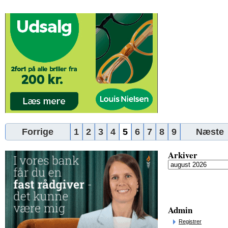
Forrige
1
2
3
4
5
6
7
8
9
Næste
Arkiver
Admin
Registrer