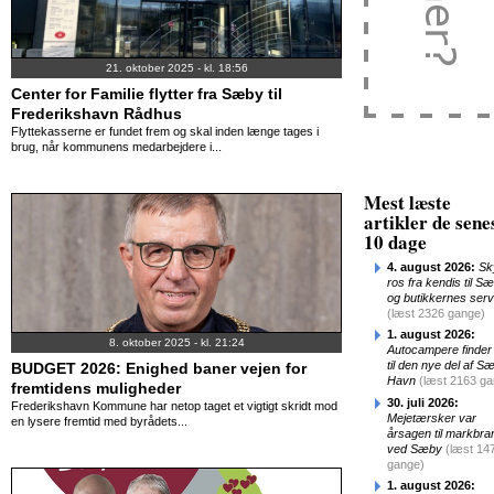
21. oktober 2025 - kl. 18:56
Center for Familie flytter fra Sæby til
Frederikshavn Rådhus
Flyttekasserne er fundet frem og skal inden længe tages i
brug, når kommunens medarbejdere i...
Mest læste
artikler de sene
10 dage
4. august 2026:
Sk
ros fra kendis til S
og butikkernes serv
(læst 2326 gange)
1. august 2026:
8. oktober 2025 - kl. 21:24
Autocampere finder 
til den nye del af S
BUDGET 2026: Enighed baner vejen for
Havn
(læst 2163 g
fremtidens muligheder
30. juli 2026:
Frederikshavn Kommune har netop taget et vigtigt skridt mod
Mejetærsker var
en lysere fremtid med byrådets...
årsagen til markbra
ved Sæby
(læst 14
gange)
1. august 2026: