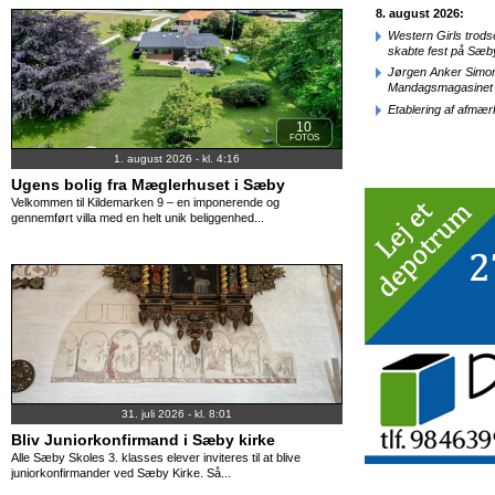
8. august 2026:
Western Girls trod
skabte fest på Sæb
Jørgen Anker Simon
Mandagsmagasinet
Etablering af afmæ
10
FOTOS
1. august 2026 - kl. 4:16
Ugens bolig fra Mæglerhuset i Sæby
Velkommen til Kildemarken 9 – en imponerende og
gennemført villa med en helt unik beliggenhed...
31. juli 2026 - kl. 8:01
Bliv Juniorkonfirmand i Sæby kirke
Alle Sæby Skoles 3. klasses elever inviteres til at blive
juniorkonfirmander ved Sæby Kirke. Så...