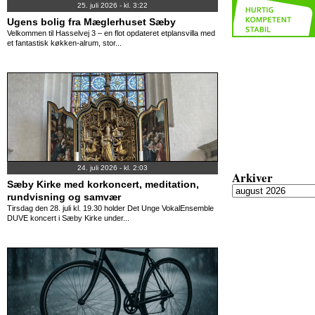
25. juli 2026 - kl. 3:22
Ugens bolig fra Mæglerhuset Sæby
Velkommen til Hasselvej 3 – en flot opdateret etplansvilla med
et fantastisk køkken-alrum, stor...
24. juli 2026 - kl. 2:03
Arkiver
Sæby Kirke med korkoncert, meditation,
rundvisning og samvær
Tirsdag den 28. juli kl. 19.30 holder Det Unge VokalEnsemble
DUVE koncert i Sæby Kirke under...