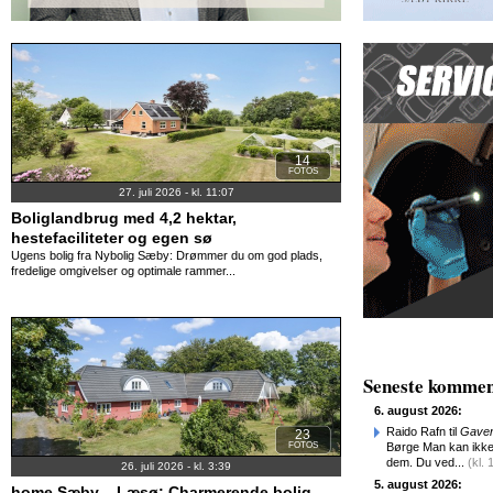
14
FOTOS
27. juli 2026 - kl. 11:07
Boliglandbrug med 4,2 hektar,
hestefaciliteter og egen sø
Ugens bolig fra Nybolig Sæby: Drømmer du om god plads,
fredelige omgivelser og optimale rammer...
Seneste kommen
6. august 2026:
Raido Rafn til
Gaven 
23
FOTOS
Børge Man kan ikke
dem. Du ved...
(kl. 
26. juli 2026 - kl. 3:39
5. august 2026:
home Sæby – Læsø: Charmerende bolig