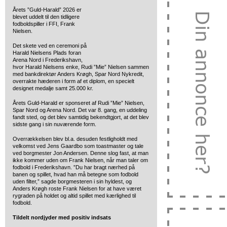
Årets ”Guld-Harald” 2026 er
blevet uddelt til den tidligere
fodboldspiller i FFI, Frank
Nielsen.
Det skete ved en ceremoni på
Harald Nielsens Plads foran
Arena Nord i Frederikshavn,
hvor Harald Nielsens enke, Rudi ”Mie” Nielsen sammen
med bankdirektør Anders Krøgh, Spar Nord Nykredit,
overrakte hæderen i form af et diplom, en specielt
designet medalje samt 25.000 kr.
Årets Guld-Harald er sponseret af Rudi ”Mie” Nielsen,
Spar Nord og Arena Nord. Det var 8. gang, en uddeling
fandt sted, og det blev samtidig bekendtgjort, at det blev
sidste gang i sin nuværende form.
Overrækkelsen blev bl.a. desuden festligholdt med
velkomst ved Jens Gaardbo som toastmaster og tale
ved borgmester Jon Andersen. Denne slog fast, at man
ikke kommer uden om Frank Nielsen, når man taler om
fodbold i Frederikshavn. ”Du har bragt nærhed på
banen og spillet, hvad han må betegne som fodbold
uden filter,” sagde borgmesteren i sin hyldest, og
Anders Krøgh roste Frank Nielsen for at have været
rygraden på holdet og altid spillet med kærlighed til
fodbold.
Tildelt nordjyder med positiv indsats