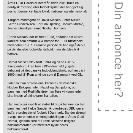
Årets Guld-Harald er hvert år siden 2019 tildelt en
nordjysk forening eller fodboldspiller, der har gjort sig
positivt bemærket både lokalt, nationalt og internationalt.
Tidligere modtagere er David Nielsen, Peter Møller,
Søren Frederiksen, Fortuna Hjørring, Joakim Mæhle,
Jesper Grønkjær samt Nicolaj Thomsen.
Frank Nielsen, der er født i 1948, spillede i sin aktive
karriere som amatør 464 kampe for FFI’s førstehold
med debut i 1967. I samme periode fik han også debut
på det danske fodboldlandshold, hvor det blev til 4
kampe.
Harald Nielsen blev født i 1941 og døde i 2015 i
Klampenborg. Han blev i 1959 den hidtil yngste
debutant på det danske fodboldlandshold, og han var i
1960 med til i Rom at vinde sølv til Danmark ved OL.
Siden fik han professionel karriere i de italienske
klubber Bologna, Inter, Napoli og Sampdoria, og
sammen med Rudi Mie drev han flere virksomheder,
bl.a. import af skindvarer fra Italien.
Han var også med til at stable FCK på benene, da han
sammen med Helge Sander fik overbevist DBU om at
indføre professionel fodbold i Danmark. Sander deltog i
øvrigt i ceremonien omkring uddelingen af Årets Guld-
Harald, ligesom flere af Frank Nielsens tidligere
holdkammerater var med til at hylde deres
holdkammerat.