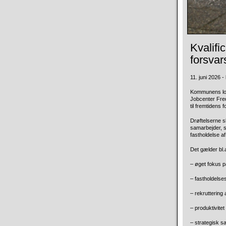
Kvalific
forsvar
11. juni 2026 - 
Kommunens loka
Jobcenter Frede
til fremtidens 
Drøftelserne sk
samarbejder, s
fastholdelse a
Det gælder bl.a
– øget fokus p
– fastholdelses
– rekruttering
– produktivitet
– strategisk 