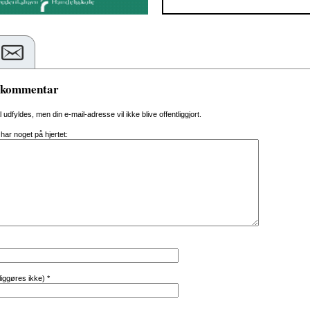
n kommentar
al udfyldes, men din e-mail-adresse vil ikke blive offentliggjort.
 har noget på hjertet:
tliggøres ikke)
*