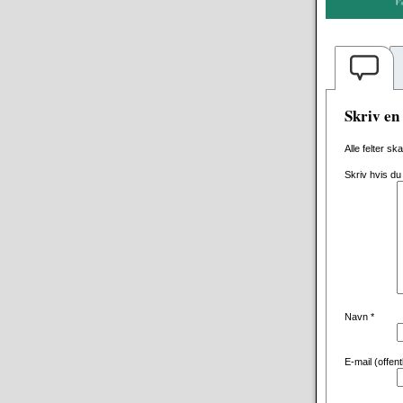
Skriv e
Alle felter sk
Skriv hvis du
Navn
*
E-mail (offen