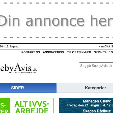
26 - 17. årgang
- en
Click 
KONTAKT OS
ANNONCERING
TIP OS EN NYHED
SKRIV TIL: “
SIDER
Kategorier