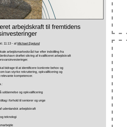
eret arbejdskraft til fremtidens
sinvesteringer
kl. 11:13 - af
Michael Egelund
le arbejdsmarkedsråd har efter indstilling fra
rikshavn drøftet sikring af kvalificeret arbejdskraft
forsvarsinvesteringer.
al bidrage til at identificere konkrete behov og
om kan styrke rekruttering, opkvalificering og
f relevante kompetencer.
.:
å uddannelse og opkvalificering
tiltag i forhold til seniorer og unge
 af udenlandsk arbejdskraft
 og teknologi
samarbejde