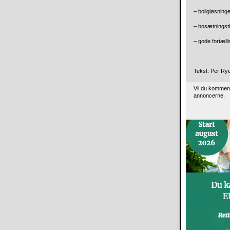
– boligløsning
– bosætningstil
– gode fortælli
Tekst: Per Ry
Vil du kommen
annoncerne.