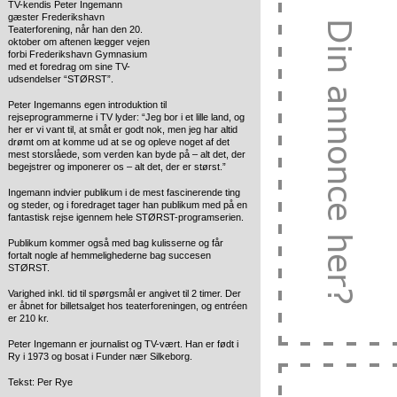
TV-kendis Peter Ingemann
gæster Frederikshavn
Teaterforening, når han den 20.
oktober om aftenen lægger vejen
forbi Frederikshavn Gymnasium
med et foredrag om sine TV-
udsendelser “STØRST”.
Peter Ingemanns egen introduktion til
rejseprogrammerne i TV lyder: “Jeg bor i et lille land, og
her er vi vant til, at småt er godt nok, men jeg har altid
drømt om at komme ud at se og opleve noget af det
mest storslåede, som verden kan byde på – alt det, der
begejstrer og imponerer os – alt det, der er størst.”
Ingemann indvier publikum i de mest fascinerende ting
og steder, og i foredraget tager han publikum med på en
fantastisk rejse igennem hele STØRST-programserien.
Publikum kommer også med bag kulisserne og får
fortalt nogle af hemmelighederne bag succesen
STØRST.
Varighed inkl. tid til spørgsmål er angivet til 2 timer. Der
er åbnet for billetsalget hos teaterforeningen, og entréen
er 210 kr.
Peter Ingemann er journalist og TV-vært. Han er født i
Ry i 1973 og bosat i Funder nær Silkeborg.
Tekst: Per Rye