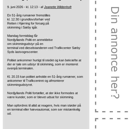
9. juni 2026 - kl. 12:13 - af
Jeanette Wildenhoft
En 51-årig rumæner fremstilles
kl. 12.30 i grundlovsforhør ved
Retten i Hjørring for forsøg på
skimming i Sæby igår.
Mandag formiddag får
Nordjyllands Politi en anmeldelse
om skimmingudstyr på en
terminal ved dieselstanderen ved Trafikcenter Sæby
Syds lastvognscenter.
Politiet ankommer hurtigt til stedet og kan bekræfte at
der er tale om udstyr til skimming, som er monteret
ovenpå terminalen.
Kl. 20.15 kan politiet anholde en 51-årig rumæner, som
ankommer til Trafikcentret og afmonterer
skimmingudstyret.
Nordjyllands Politi fortæller, at der ikke formodes at
være kunder, som er blevet udsat for skimming.
Man opfordres til altid at reagere, hvis man støder på
en terminal eller hæveautomat, som ser mistænkelig
ud.