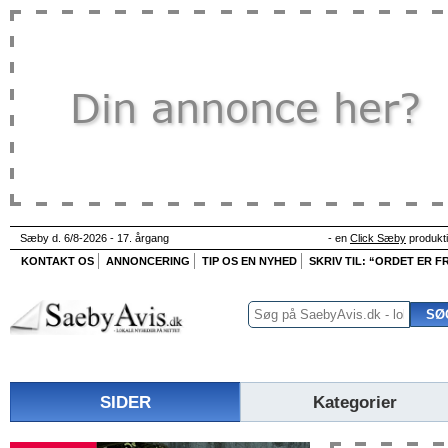
Sæby d. 6/8-2026 - 17. årgang
- en
Click Sæby
produkt
KONTAKT OS
ANNONCERING
TIP OS EN NYHED
SKRIV TIL: “ORDET ER FR
SIDER
Kategorier