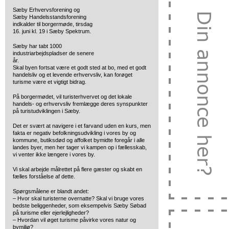
Sæby Erhvervsforening og
Sæby Handelsstandsforening
indkalder til borgermøde, tirsdag
16. juni kl. 19 i Sæby Spektrum.
Sæby har tabt 1000
industriarbejdspladser de senere
år.
Skal byen fortsat være et godt sted at bo, med et godt
handelsliv og et levende erhvervsliv, kan forøget
turisme være et vigtigt bidrag.
På borgermødet, vil turisterhvervet og det lokale
handels- og erhvervsliv fremlægge deres synspunkter
på turistudviklingen i Sæby.
Det er svært at navigere i et farvand uden en kurs, men
fakta er negativ befolkningsudvikling i vores by og
kommune, butiksdød og affolket bymidte foregår i alle
landes byer, men her tager vi kampen op i fællesskab,
vi venter ikke længere i vores by.
Vi skal arbejde målrettet på flere gæster og skabt en
fælles forståelse af dette.
Spørgsmålene er blandt andet:
– Hvor skal turisterne overnatte? Skal vi bruge vores
bedste beliggenheder, som eksempelvis Sæby Søbad
på turisme eller ejerlejligheder?
– Hvordan vil øget turisme påvirke vores natur og
bymiljø?