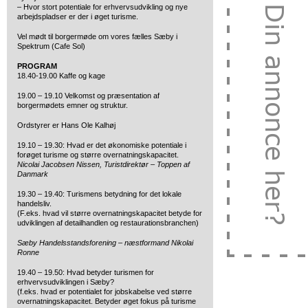
– Hvor stort potentiale for erhvervsudvikling og nye
arbejdspladser er der i øget turisme.
Vel mødt til borgermøde om vores fælles Sæby i
Spektrum (Cafe Sol)
PROGRAM
18.40-19.00 Kaffe og kage
19.00 – 19.10 Velkomst og præsentation af
borgermødets emner og struktur.
Ordstyrer er Hans Ole Kalhøj
19.10 – 19.30: Hvad er det økonomiske potentiale i
forøget turisme og større overnatningskapacitet.
Nicolai Jacobsen Nissen, Turistdirektør – Toppen af
Danmark
19.30 – 19.40: Turismens betydning for det lokale
handelsliv.
(F.eks. hvad vil større overnatningskapacitet betyde for
udviklingen af detailhandlen og restaurationsbranchen)
Sæby Handelsstandsforening – næstformand Nikolai
Ronne
19.40 – 19.50: Hvad betyder turismen for
erhvervsudviklingen i Sæby?
(f.eks. hvad er potentialet for jobskabelse ved større
overnatningskapacitet. Betyder øget fokus på turisme