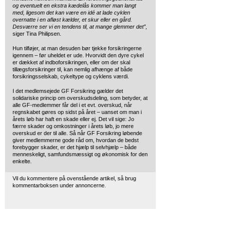
og eventuelt en ekstra kædelås kommer man langt
med, ligesom det kan være en idé at lade cyklen
overnatte i en afløst kælder, et skur eller en gård.
Desværre ser vi en tendens til, at mange glemmer det”,
siger Tina Philipsen.
Hun tilføjer, at man desuden bør tjekke forsikringerne
igennem – før uheldet er ude. Hvorvidt den dyre cykel
er dækket af indboforsikringen, eller om der skal
tillægsforsikringer til, kan nemlig afhænge af både
forsikringsselskab, cykeltype og cyklens værdi.
I det medlemsejede GF Forsikring gælder det
solidariske princip om overskudsdeling, som betyder, at
alle GF-medlemmer får del i et evt. overskud, når
regnskabet gøres op sidst på året – uanset om man i
årets løb har haft en skade eller ej. Det vil sige: Jo
færre skader og omkostninger i årets løb, jo mere
overskud er der til alle. Så når GF Forsikring løbende
giver medlemmerne gode råd om, hvordan de bedst
forebygger skader, er det hjælp til selvhjælp – både
menneskeligt, samfundsmæssigt og økonomisk for den
enkelte.
Vil du kommentere på ovenstående artikel, så brug
kommentarboksen under annoncerne.