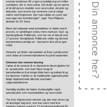
seneste tendenser får vi igen et tydeligt praj om hvilke
cykelejere, der er mest udsat. Det drejer sig om ejerne
af de lidt dyrere modeller som racercykler, elcykler og
ladcykler, som tyvene har nemmere ved at sælge
videre med fortjeneste. Ejer man sådan en cykel, bør
man tage sine forholdsregler”,
siger Tina Philipsen,
direktør for GF Nord.
Mens det nationale antal anmeldelser er faldet med 8
procent, er udviklingen endnu mere markant i Syd- og
Sønderjyllands Politikreds, som har set et fald på over
17 procent. Nordjyllands Politikreds skiller sig dermed
bemærkelsesværdigt ud – desværre ikke på en god
måde.
Historisk set finder størstedelen af årets cykeltyverier
sted i løbet af sommermånederne fra juli til september.
Glemmer den nemme løsning
I løbet af de seneste år er danskerne blevet gladere for
el- og ladcykler, som især bliver brugt af
børnefamilierne til at bringe både børn og indkøb til og
fra hjemmet. Faktisk er de traditionelle rugbrødscykler
ifølge Vejdirektoratet allerede overhalet i
salgsstatistikkerne.
Samtidig skyldes de højere skadeudgifter også
specialcykler som mountainbikes og racercykler.
“Nu hvor højsæsonen nærmer sig, bør man skrive sig
de løsninger bag øret, som kan være med til at
mindske risikoen markant. En forsikringsgodkendt lås