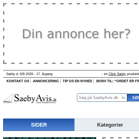
Sæby d. 6/8-2026 - 17. årgang
- en
Click Sæby
produkt
KONTAKT OS
ANNONCERING
TIP OS EN NYHED
SKRIV TIL: “ORDET ER FR
SIDER
Kategorier