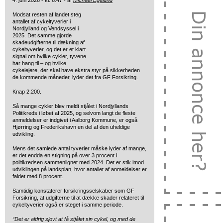
4. juni 2026 - kl. 6:47 - af
Michael Egelund
Modsat resten af landet steg
antallet af cykeltyverier i
Nordjylland og Vendsyssel i
2025. Det samme gjorde
skadeudgifterne til dækning af
cykeltyverier, og det er et klart
signal om hvilke cykler, tyvene
har hang til – og hvilke
cykelejere, der skal have ekstra styr på sikkerheden
de kommende måneder, lyder det fra GF Forsikring.
Knap 2.200.
Så mange cykler blev meldt stjålet i Nordjyllands
Politikreds i løbet af 2025, og selvom langt de fleste
anmeldelser er indgivet i Aalborg Kommune, er også
Hjørring og Frederikshavn en del af den uheldige
udvikling.
Mens det samlede antal tyverier måske lyder af mange,
er det endda en stigning på over 3 procent i
politikredsen sammenlignet med 2024. Det er stik imod
udviklingen på landsplan, hvor antallet af anmeldelser er
faldet med 8 procent.
Samtidig konstaterer forsikringsselskaber som GF
Forsikring, at udgifterne til at dække skader relateret til
cykeltyverier også er steget i samme periode.
“Det er aldrig sjovt at få stjålet sin cykel, og med de