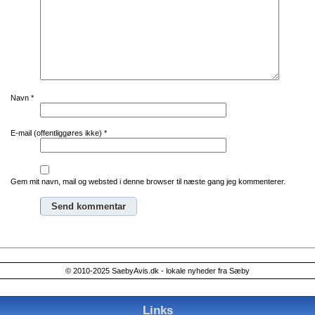
Navn
*
E-mail (offentliggøres ikke)
*
Gem mit navn, mail og websted i denne browser til næste gang jeg kommenterer.
Alternative:
© 2010-2025 SaebyAvis.dk - lokale nyheder fra Sæby
Links