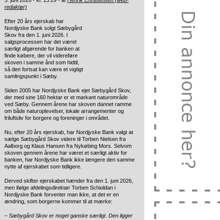
3. juni 2026 - kl. 13:29 - af
Henrik Christensen (web-
redaktør)
Efter 20 års ejerskab har
Nordjyske Bank solgt Sæbygård
Skov fra den 1. juni 2026. I
salgsprocessen har det været
særligt afgørende for banken at
finde købere, der vil videreføre
skoven i samme ånd som hidtil,
så den fortsat kan være et vigtigt
samlingspunkt i Sæby.
Siden 2005 har Nordjyske Bank ejet Sæbygård Skov,
der med sine 160 hektar er et markant naturområde
ved Sæby. Gennem årene har skoven dannet ramme
om både naturoplevelser, lokale arrangementer og
friluftsliv for borgere og foreninger i området.
Nu, efter 20 års ejerskab, har Nordjyske Bank valgt at
sælge Sæbygård Skov videre til Torben Nielsen fra
Aalborg og Klaus Hansen fra Nykøbing Mors. Selvom
skoven gennem årene har været et særligt aktiv for
banken, har Nordjyske Bank ikke længere den samme
nytte af ejerskabet som tidligere.
Derved skifter ejerskabet hænder fra den 1. juni 2026,
men ifølge afdelingsdirektør Torben Schioldan i
Nordjyske Bank forventer man ikke, at det er en
ændring, som borgerne kommer til at mærke:
–
Sæbygård Skov er noget ganske særligt. Den ligger