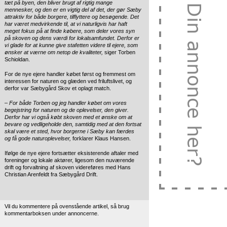
tæt på byen, den bliver brugt af rigtig mange
mennesker, og den er en vigtig del af det, der gør Sæby
attraktiv for både borgere, tilflyttere og besøgende. Det
har været medvirkende til, at vi naturligvis har haft
meget fokus på at finde købere, som deler vores syn
på skoven og dens værdi for lokalsamfundet. Derfor er
vi glade for at kunne give stafetten videre til ejere, som
ønsker at værne om netop de kvaliteter,
siger Torben
Schioldan.
For de nye ejere handler købet først og fremmest om
interessen for naturen og glæden ved friluftslivet, og
derfor var Sæbygård Skov et oplagt match.
–
For både Torben og jeg handler købet om vores
begejstring for naturen og de oplevelser, den giver.
Derfor har vi også købt skoven med et ønske om at
bevare og vedligeholde den, samtidig med at den fortsat
skal være et sted, hvor borgerne i Sæby kan færdes
og få gode naturoplevelser,
forklarer Klaus Hansen.
Ifølge de nye ejere fortsætter eksisterende aftaler med
foreninger og lokale aktører, ligesom den nuværende
drift og forvaltning af skoven videreføres med Hans
Christian Arenfeldt fra Sæbygård Drift.
Vil du kommentere på ovenstående artikel, så brug
kommentarboksen under annoncerne.