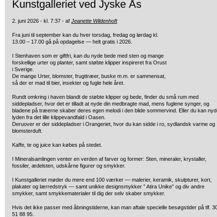
Kunstgalleriet ved Jyske Ås
2. juni 2026 - kl. 7:37 - af
Jeanette Wildenhoft
Fra juni til september kan du hver torsdag, fredag og lørdag kl.
13.00 – 17.00 gå på opdagelse — helt gratis i 2026.
I Stenhaven som er giftfri, kan du nyde bede med sten og mange
forskellige urter og planter, samt støbte klipper inspireret fra Orust
i Sverige.
De mange Urter, blomster, frugttræer, buske m.m. er sammensat,
så der er mad til bier, insekter og fugle hele året.
Rundt omkring i haven blandt de støbte klipper og bede, finder du små rum med
siddepladser, hvor det er tilladt at nyde din medbragte mad, mens fuglene synger, og
bladene på træerne skaber deres egen melodi i den blide sommervind. Eller du kan nyd
lyden fra det lille klippevandfald i Oasen.
Deruover er der siddepladser i Orangeriet, hvor du kan sidde i ro, sydlandsk varme og
blomsterduft.
Kaffe, te og juice kan købes på stedet.
I Mineralsamlingen venter en verden af farver og former: Sten, mineraler, krystaller,
fossiler, ædelsten, udskårne figurer og smykker.
I Kunstgalleriet møder du mere end 100 værker — malerier, keramik, skulpturer, kort,
plakater og lærredstryk — samt unikke designsmykker ” Atira Unike” og div andre
smykker, samt smykkematerialer til dig der selv skaber smykker.
Hvis det ikke passer med åbningstiderne, kan man aftale specielle besøgstider på tlf. 3
51 88 95.