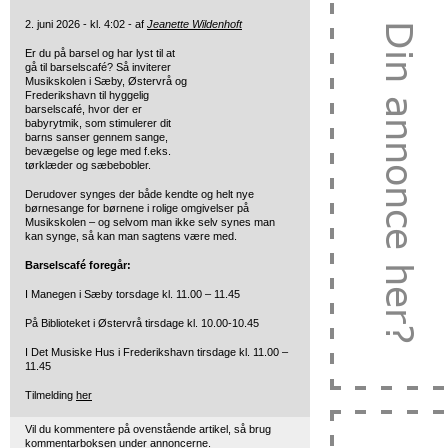
2. juni 2026 - kl. 4:02 - af
Jeanette Wildenhoft
Er du på barsel og har lyst til at
gå til barselscafé? Så inviterer
Musikskolen i Sæby, Østervrå og
Frederikshavn til hyggelig
barselscafé, hvor der er
babyrytmik, som stimulerer dit
barns sanser gennem sange,
bevægelse og lege med f.eks.
tørklæder og sæbebobler.
Derudover synges der både kendte og helt nye
børnesange for børnene i rolige omgivelser på
Musikskolen – og selvom man ikke selv synes man
kan synge, så kan man sagtens være med.
Barselscafé foregår:
I Manegen i Sæby torsdage kl. 11.00 – 11.45
På Biblioteket i Østervrå tirsdage kl. 10.00-10.45
I Det Musiske Hus i Frederikshavn tirsdage kl. 11.00 –
11.45
Tilmelding
her
Vil du kommentere på ovenstående artikel, så brug
kommentarboksen under annoncerne.