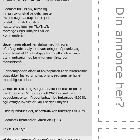
1. juni 2026 - kl. 9:14 - af
Jeanette Wildenhoft
Udvalget for Teknik, Klima og
Infrastruktur skal på dets næste
møde i dag mandag den 1. juni
beslutte, om dele af den
nuværende bus- og FlexTrafik
forlænges eller udbydes for de
kommende år.
Sagen tager afsæt i en dialog med NT og en
efterfølgende analyse af vurderinger af prisniveau,
kontraktforhold, “udbudspipeline”, driftsforhold samt
sammenhæng med kommunens klima- og
mobilitetsmål.
Gennemgangen viser, at hovedparten af de nuværende
buspakker har et fornuftigt prisniveau sammenlignet
med tidligere udbud.
Center for Kultur og Borgerservice indstiller forud for
mødet, at rute 77 forlænges til 2029; desuden at
bybuskontrakter i Frederikshavn by forlænges til 2030,
og udvalgte lokaliteter i 400-serien udbydes.
Endelig indstilles det, at flextrafikken forlænges til 2029.
Udvalgets formand er Søren Visti (SF)
Tekst: Per Rye
Vil du kommentere på ovenstående artikel, så brug