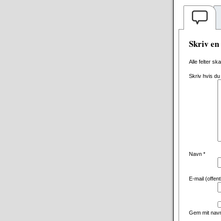
Skriv e
Alle felter sk
Skriv hvis du
Navn
*
E-mail (offen
Gem mit navn