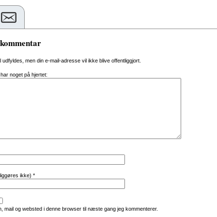
n kommentar
al udfyldes, men din e-mail-adresse vil ikke blive offentliggjort.
 har noget på hjertet:
tliggøres ikke)
*
, mail og websted i denne browser til næste gang jeg kommenterer.