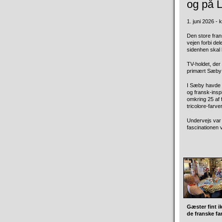
og på 
1. juni 2026 - k
Den store fra
vejen forbi de
sidenhen skal b
TV-holdet, der 
primært Sæby
I Sæby havde T
og fransk-insp
omkring 25 af
tricolore-farv
Undervejs var 
fascinationen 
Gæster fint i
de franske fa