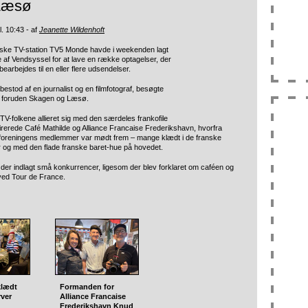
Læsø
l. 10:43 - af
Jeanette Wildenhoft
nske TV-station TV5 Monde havde i weekenden lagt
le af Vendsyssel for at lave en række optagelser, der
earbejdes til en eller flere udsendelser.
bestod af en journalist og en filmfotograf, besøgte
 foruden Skagen og Læsø.
V-folkene allieret sig med den særdeles frankofile
irerede Café Mathilde og Alliance Francaise Frederikshavn, hvorfra
 foreningens medlemmer var mødt frem – mange klædt i de franske
er og med den flade franske baret-hue på hovedet.
der indlagt små konkurrencer, ligesom der blev forklaret om caféen og
ved Tour de France.
klædt
Formanden for
rver
Alliance Francaise
Frederikshavn Knud