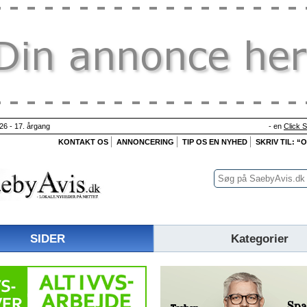
26 - 17. årgang
- en
Click 
KONTAKT OS
ANNONCERING
TIP OS EN NYHED
SKRIV TIL: “
SIDER
Kategorier