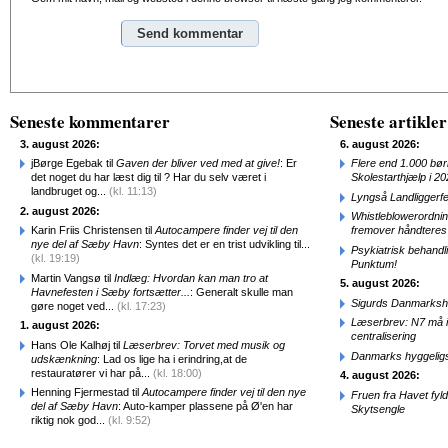
Alternative:
Seneste kommentarer
Seneste artikler
3. august 2026:
6. august 2026:
jBørge Egebak til
Gaven der bliver ved med at give!
: Er
Flere end 1.000 bø
det noget du har læst dig til ? Har du selv været i
Skolestarthjælp i 2
landbruget og...
(kl. 11:13)
Lyngså Landliggerf
2. august 2026:
Whistleblowerordni
Karin Friis Christensen til
Autocampere finder vej til den
fremover håndteres
nye del af Sæby Havn
: Syntes det er en trist udvikling til...
Psykiatrisk behandl
(kl. 19:19)
Punktum!
Martin Vangsø til
Indlæg: Hvordan kan man tro at
5. august 2026:
Havnefesten i Sæby fortsætter...
: Generalt skulle man
Sigurds Danmarkshi
gøre noget ved...
(kl. 17:23)
Læserbrev: N7 må ik
1. august 2026:
centralisering
Hans Ole Kalhøj til
Læserbrev: Torvet med musik og
Danmarks hyggelig
udskænkning
: Lad os lige ha i erindring,at de
restauratører vi har på...
(kl. 18:00)
4. august 2026:
Henning Fjermestad til
Autocampere finder vej til den nye
Fruen fra Havet fyl
del af Sæby Havn
: Auto-kamper plassene på Ø'en har
Skytsengle
riktig nok god...
(kl. 9:52)