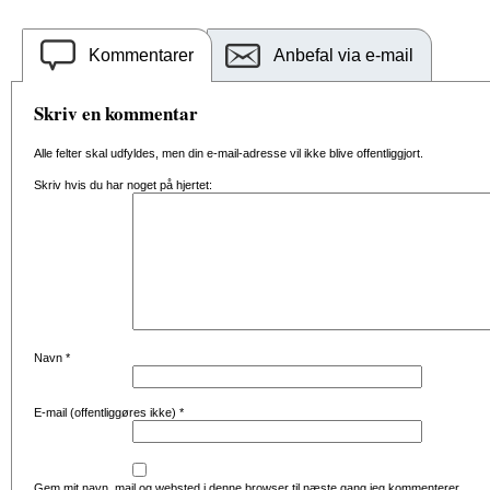
Kommentarer
Anbefal via e-mail
Skriv en kommentar
Alle felter skal udfyldes, men din e-mail-adresse vil ikke blive offentliggjort.
Skriv hvis du har noget på hjertet:
Navn
*
E-mail (offentliggøres ikke)
*
Gem mit navn, mail og websted i denne browser til næste gang jeg kommenterer.