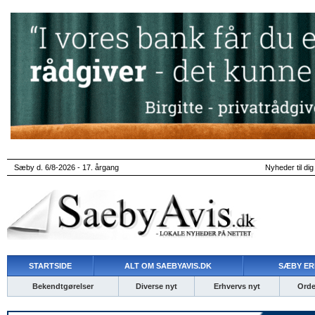
Sæby d. 6/8-2026 - 17. årgang
Nyheder til dig
STARTSIDE
ALT OM SAEBYAVIS.DK
SÆBY ER
Bekendtgørelser
Diverse nyt
Erhvervs nyt
Ordet