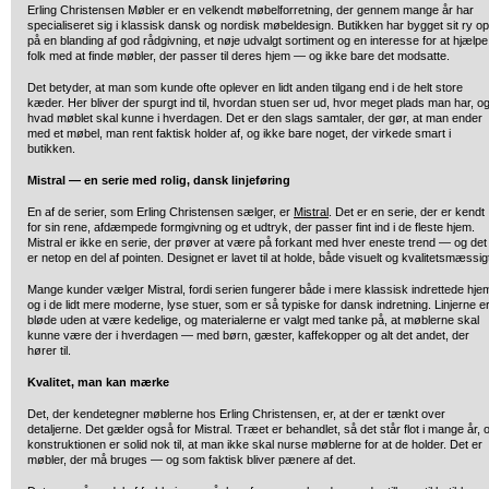
Erling Christensen Møbler er en velkendt møbelforretning, der gennem mange år har
specialiseret sig i klassisk dansk og nordisk møbeldesign. Butikken har bygget sit ry op
på en blanding af god rådgivning, et nøje udvalgt sortiment og en interesse for at hjælpe
folk med at finde møbler, der passer til deres hjem — og ikke bare det modsatte.
Det betyder, at man som kunde ofte oplever en lidt anden tilgang end i de helt store
kæder. Her bliver der spurgt ind til, hvordan stuen ser ud, hvor meget plads man har, o
hvad møblet skal kunne i hverdagen. Det er den slags samtaler, der gør, at man ender
med et møbel, man rent faktisk holder af, og ikke bare noget, der virkede smart i
butikken.
Mistral — en serie med rolig, dansk linjeføring
En af de serier, som Erling Christensen sælger, er
Mistral
. Det er en serie, der er kendt
for sin rene, afdæmpede formgivning og et udtryk, der passer fint ind i de fleste hjem.
Mistral er ikke en serie, der prøver at være på forkant med hver eneste trend — og det
er netop en del af pointen. Designet er lavet til at holde, både visuelt og kvalitetsmæssig
Mange kunder vælger Mistral, fordi serien fungerer både i mere klassisk indrettede hje
og i de lidt mere moderne, lyse stuer, som er så typiske for dansk indretning. Linjerne e
bløde uden at være kedelige, og materialerne er valgt med tanke på, at møblerne skal
kunne være der i hverdagen — med børn, gæster, kaffekopper og alt det andet, der
hører til.
Kvalitet, man kan mærke
Det, der kendetegner møblerne hos Erling Christensen, er, at der er tænkt over
detaljerne. Det gælder også for Mistral. Træet er behandlet, så det står flot i mange år, 
konstruktionen er solid nok til, at man ikke skal nurse møblerne for at de holder. Det er
møbler, der må bruges — og som faktisk bliver pænere af det.