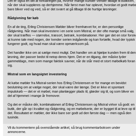
Det er også en del af forklaringen på, hvorfor mange kunder vender tilbage til butikken,
når der skal suppleres op derhjemme. Når først man har oplevet, hvordan et godt møbe
bare bliver ved og ved, så er det svært at gå tilbage til de hurtige løsninger.
Rådgivning før køb
En af de ting, Erling Christensen Møbler bliver fremhævet for, er den personlige
rådgivning. Når man skal investere i en serie som Mistral, er der ofte mange små valg,
der skal træffes — størrelse, træsort, betræk, kombinationer. Her gør det en stor forsk
at kunne tale med nogen, der kender serien indgående og kan fortælle, hvad der typisk
fungerer godt, og hvad man skal være opmærksom på.
Det handler ikke om at sælge mest muligt. Det handler om at hjælpe kunden frem til den
løsning, der passer bedst til netop deres hjem. Det er en tilgang, der måske lyder
gammeldags, men som mange faktisk savner, når de står med et stort møbelkøb foran
sig.
Mistral som en langsigtet investering
At købe møbler fra Mistral-serien hos Erling Christensen er for mange en bevidst
beslutning om at vælge noget, der skal være der længe. Det er ikke et spontant
impulskøb — det er et møbel, man planlægger plads til, glæder sig til, og som bliver en
del af hjemmet i mange år fremover.
Og det er måske dér, kombinationen af Erling Christensen og Mistral virker så godt: en
butik, der går op i kvalitet og rådgivning, og en møbelserie, der er bygget til at leve op til
det. Resultatet er møbler, der ikke bare ser godt ud den første dag — men også den
tusinde.
Vil du kommentere på ovenstående artikel, så brug kommentarboksen under
annoncerne.