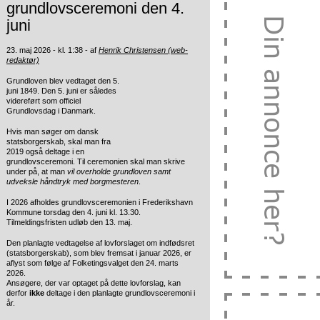
grundlovsceremoni den 4.
juni
23. maj 2026 - kl. 1:38 - af
Henrik Christensen (web-
redaktør)
Grundloven blev vedtaget den 5.
juni 1849. Den 5. juni er således
videreført som officiel
Grundlovsdag i Danmark.
Hvis man søger om dansk
statsborgerskab, skal man fra
2019 også deltage i en
grundlovsceremoni. Til ceremonien skal man skrive
under på, at man
vil overholde grundloven samt
udveksle håndtryk med borgmesteren
.
I 2026 afholdes grundlovsceremonien i Frederikshavn
Kommune torsdag den 4. juni kl. 13.30.
Tilmeldingsfristen udløb den 13. maj.
Den planlagte vedtagelse af lovforslaget om indfødsret
(statsborgerskab), som blev fremsat i januar 2026, er
aflyst som følge af Folketingsvalget den 24. marts
2026.
Ansøgere, der var optaget på dette lovforslag, kan
derfor
ikke
deltage i den planlagte grundlovsceremoni i
år.