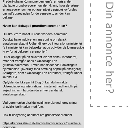
Frederikshavn Kommune gennemfører fortsat den
planlagte grundlovsceremoni den 4. juni, hvor det alene
er ansøgere, som er optaget på et
vedtaget
lovforslag
om indfødsret inden for de seneste to år, der kan
deltage.
Hvem kan deltage i grundlovsceremonien?
Du skal være bosat i Frederikshavn Kommune
Du skal have indgivet en ansøgning om dansk
statsborgerskab til Udlændinge- og integrationsministeriet
(så ministeriet kan bekræfte, at du opfylder de lovmæssige
krav for at deltage i ceremonien)
Du er optaget på en relevant lov om dansk indfødsret,
hvor det fremgår, at du skal deltage i en
grundlovsceremoni. Loven kan findes via Folketingets
hjemmeside. (oversigt med navn og bopæl på ansøgere).
Ansøgere, som skal deltage i en ceremoni, fremgår under
lovens § 3.
Opfylder du ikke punkt 2 og 3, kan du kontakte
Udlændinge- og Integrationsministeriet med henblik på
vejledning om, hvordan du erhverver dansk
statsborgerskab.
Ved ceremonien skal du legitimere dig ved forevisning
af gyldig legitimation med foto.
Link til uddybning af emnet om grundlovsceremoni:
https://frederikshavn.dk/borger/borgerservice/grundlovs-
ceremoni