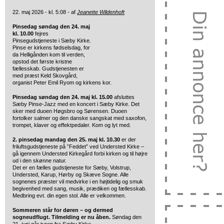
22. maj 2026 - kl. 5:08 - af
Jeanette Wildenhoft
Pinsedag søndag den 24. maj
kl. 10.00
fejres
Pinsegudstjeneste i Sæby Kirke.
Pinse er kirkens fødselsdag, for
da Helligånden kom til verden,
opstod det første kristne
fællesskab. Gudstjenesten er
med præst Keld Skovgård,
organist Peter Emil Ryom og kirkens kor.
Pinsedag søndag den 24. maj kl. 15.00
afsluttes
Sæby Pinse-Jazz med en koncert i Sæby Kirke. Det
sker med duoen Høgsbro og Sørensen. Duoen
fortolker salmer og den danske sangskat med saxofon,
trompet, klaver og effektpedaler. Kom og lyt med.
2. pinsedag mandag den 25. maj kl. 10.30
er der
friluftsgudstjeneste på ”Feddet” ved Understed Kirke –
gå igennem Understed Kirkegård forbi kirken og til højre
ud i den skønne natur.
Det er en fælles gudstjeneste for Sæby, Volstrup,
Understed, Karup, Hørby og Skæve Sogne. Alle
sognenes præster vil medvirke i en højtidelig og smuk
begivenhed med sang, musik, prædiken og fællesskab.
Medbring evt. din egen stol. Alle er velkommen.
Sommeren står for døren – og dermed
sogneudflugt. Tilmelding er nu åben.
Søndag den