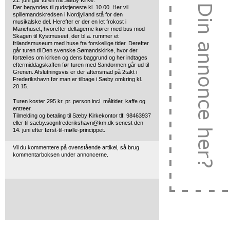
21. juni går turen fra Sæby Kirke.
Der begyndes til gudstjeneste kl. 10.00. Her vil
spillemandskredsen i Nordjylland stå for den
musikalske del. Herefter er der en let frokost i
Mariehuset, hvorefter deltagerne kører med bus mod
Skagen til Kystmuseet, der bl.a. rummer et
frilandsmuseum med huse fra forskellige tider. Derefter
går turen til Den svenske Sømandskirke, hvor der
fortælles om kirken og dens baggrund og her indtages
eftermiddagskaffen før turen med Sandormen går ud til
Grenen. Afslutningsvis er der aftensmad på 2takt i
Frederikshavn før man er tilbage i Sæby omkring kl.
20.15.
Turen koster 295 kr. pr. person incl. måltider, kaffe og
entreer.
Tilmelding og betaling til Sæby Kirkekontor tlf. 98463937
eller til saeby.sognfrederikshavn@km.dk senest den
14. juni efter først-til-mølle-princippet.
Vil du kommentere på ovenstående artikel, så brug
kommentarboksen under annoncerne.