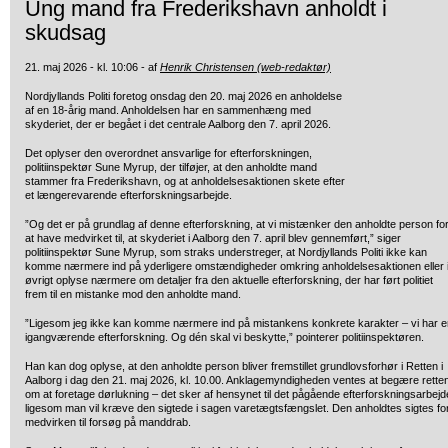
Ung mand fra Frederikshavn anholdt i
skudsag
21. maj 2026 - kl. 10:06 - af
Henrik Christensen (web-redaktør)
Nordjyllands Politi foretog onsdag den 20. maj 2026 en anholdelse
af en 18-årig mand. Anholdelsen har en sammenhæng med
skyderiet, der er begået i det centrale Aalborg den 7. april 2026.
Det oplyser den overordnet ansvarlige for efterforskningen,
politiinspektør Sune Myrup, der tilføjer, at den anholdte mand
stammer fra Frederikshavn, og at anholdelsesaktionen skete efter
et længerevarende efterforskningsarbejde.
”Og det er på grundlag af denne efterforskning, at vi mistænker den anholdte person fo
at have medvirket til, at skyderiet i Aalborg den 7. april blev gennemført,” siger
politiinspektør Sune Myrup, som straks understreger, at Nordjyllands Politi ikke kan
komme nærmere ind på yderligere omstændigheder omkring anholdelsesaktionen eller 
øvrigt oplyse nærmere om detaljer fra den aktuelle efterforskning, der har ført politiet
frem til en mistanke mod den anholdte mand.
”Ligesom jeg ikke kan komme nærmere ind på mistankens konkrete karakter – vi har e
igangværende efterforskning. Og dén skal vi beskytte,” pointerer politiinspektøren.
Han kan dog oplyse, at den anholdte person bliver fremstillet grundlovsforhør i Retten i
Aalborg i dag den 21. maj 2026, kl. 10.00. Anklagemyndigheden ventes at begære rette
om at foretage dørlukning – det sker af hensynet til det pågående efterforskningsarbejd
ligesom man vil kræve den sigtede i sagen varetægtsfængslet. Den anholdtes sigtes fo
medvirken til forsøg på manddrab.