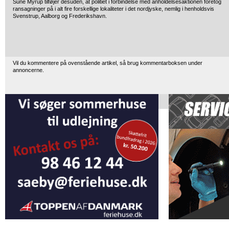
Sune Myrup tilføjer desuden, at politiet i forbindelse med anholdelsesaktionen foretog
ransagninger på i alt fire forskellige lokaliteter i det nordjyske, nemlig i henholdsvis
Svenstrup, Aalborg og Frederikshavn.
Vil du kommentere på ovenstående artikel, så brug kommentarboksen under
annoncerne.