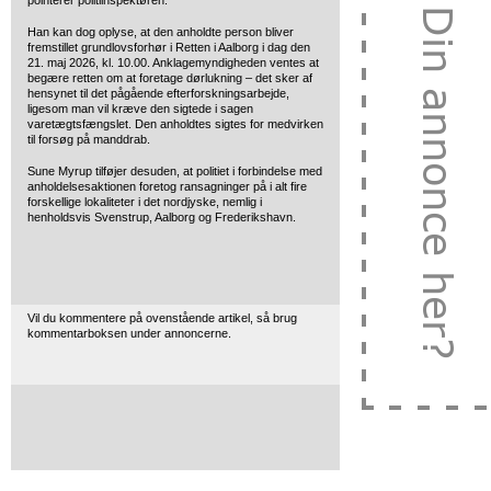
pointerer politiinspektøren.
Han kan dog oplyse, at den anholdte person bliver
fremstillet grundlovsforhør i Retten i Aalborg i dag den
21. maj 2026, kl. 10.00. Anklagemyndigheden ventes at
begære retten om at foretage dørlukning – det sker af
hensynet til det pågående efterforskningsarbejde,
ligesom man vil kræve den sigtede i sagen
varetægtsfængslet. Den anholdtes sigtes for medvirken
til forsøg på manddrab.
Sune Myrup tilføjer desuden, at politiet i forbindelse med
anholdelsesaktionen foretog ransagninger på i alt fire
forskellige lokaliteter i det nordjyske, nemlig i
henholdsvis Svenstrup, Aalborg og Frederikshavn.
Vil du kommentere på ovenstående artikel, så brug
kommentarboksen under annoncerne.