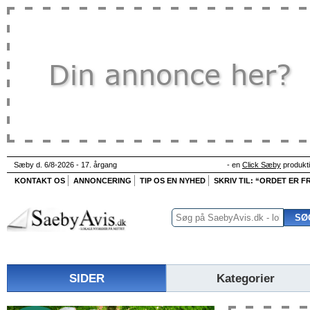
Sæby d. 6/8-2026 - 17. årgang
- en
Click Sæby
produkt
KONTAKT OS
ANNONCERING
TIP OS EN NYHED
SKRIV TIL: “ORDET ER FR
SIDER
Kategorier