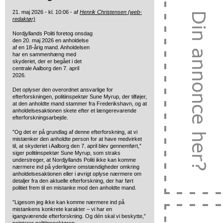
21. maj 2026 - kl. 10:06 - af
Henrik Christensen (web-
redaktør)
Nordjyllands Politi foretog onsdag
den 20. maj 2026 en anholdelse
af en 18-årig mand. Anholdelsen
har en sammenhæng med
skyderiet, der er begået i det
centrale Aalborg den 7. april
2026.
Det oplyser den overordnet ansvarlige for
efterforskningen, politiinspektør Sune Myrup, der tilføjer,
at den anholdte mand stammer fra Frederikshavn, og at
anholdelsesaktionen skete efter et længerevarende
efterforskningsarbejde.
”Og det er på grundlag af denne efterforskning, at vi
mistænker den anholdte person for at have medvirket
til, at skyderiet i Aalborg den 7. april blev gennemført,”
siger politiinspektør Sune Myrup, som straks
understreger, at Nordjyllands Politi ikke kan komme
nærmere ind på yderligere omstændigheder omkring
anholdelsesaktionen eller i øvrigt oplyse nærmere om
detaljer fra den aktuelle efterforskning, der har ført
politiet frem til en mistanke mod den anholdte mand.
”Ligesom jeg ikke kan komme nærmere ind på
mistankens konkrete karakter – vi har en
igangværende efterforskning. Og dén skal vi beskytte,”