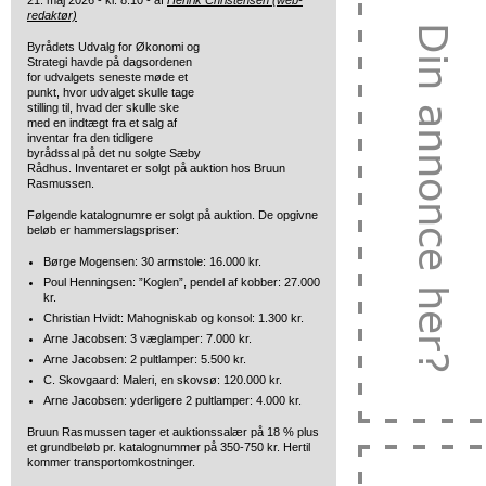
21. maj 2026 - kl. 8:10 - af
Henrik Christensen (web-
redaktør)
Byrådets Udvalg for Økonomi og
Strategi havde på dagsordenen
for udvalgets seneste møde et
punkt, hvor udvalget skulle tage
stilling til, hvad der skulle ske
med en indtægt fra et salg af
inventar fra den tidligere
byrådssal på det nu solgte Sæby
Rådhus. Inventaret er solgt på auktion hos Bruun
Rasmussen.
Følgende katalognumre er solgt på auktion. De opgivne
beløb er hammerslagspriser:
Børge Mogensen: 30 armstole: 16.000 kr.
Poul Henningsen: ”Koglen”, pendel af kobber: 27.000
kr.
Christian Hvidt: Mahogniskab og konsol: 1.300 kr.
Arne Jacobsen: 3 væglamper: 7.000 kr.
Arne Jacobsen: 2 pultlamper: 5.500 kr.
C. Skovgaard: Maleri, en skovsø: 120.000 kr.
Arne Jacobsen: yderligere 2 pultlamper: 4.000 kr.
Bruun Rasmussen tager et auktionssalær på 18 % plus
et grundbeløb pr. katalognummer på 350-750 kr. Hertil
kommer transportomkostninger.