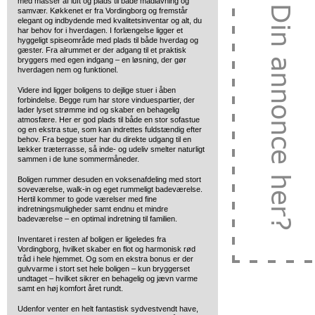
med masser af luft og plads til både madlavning og
samvær. Køkkenet er fra Vordingborg og fremstår
elegant og indbydende med kvalitetsinventar og alt, du
har behov for i hverdagen. I forlængelse ligger et
hyggeligt spiseområde med plads til både hverdag og
gæster. Fra alrummet er der adgang til et praktisk
bryggers med egen indgang – en løsning, der gør
hverdagen nem og funktionel.
Videre ind ligger boligens to dejlige stuer i åben
forbindelse. Begge rum har store vinduespartier, der
lader lyset strømme ind og skaber en behagelig
atmosfære. Her er god plads til både en stor sofastue
og en ekstra stue, som kan indrettes fuldstændig efter
behov. Fra begge stuer har du direkte udgang til en
lækker træterrasse, så inde- og udeliv smelter naturligt
sammen i de lune sommermåneder.
Boligen rummer desuden en voksenafdeling med stort
soveværelse, walk-in og eget rummeligt badeværelse.
Hertil kommer to gode værelser med fine
indretningsmuligheder samt endnu et mindre
badeværelse – en optimal indretning til familien.
Inventaret i resten af boligen er ligeledes fra
Vordingborg, hvilket skaber en flot og harmonisk rød
tråd i hele hjemmet. Og som en ekstra bonus er der
gulvvarme i stort set hele boligen – kun bryggerset
undtaget – hvilket sikrer en behagelig og jævn varme
samt en høj komfort året rundt.
Udenfor venter en helt fantastisk sydvestvendt have,