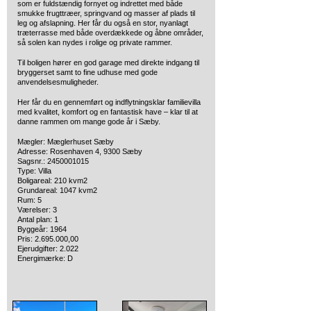
som er fuldstændig fornyet og indrettet med både
smukke frugttræer, springvand og masser af plads til
leg og afslapning. Her får du også en stor, nyanlagt
træterrasse med både overdækkede og åbne områder,
så solen kan nydes i rolige og private rammer.
Til boligen hører en god garage med direkte indgang til
bryggerset samt to fine udhuse med gode
anvendelsesmuligheder.
Her får du en gennemført og indflytningsklar familievilla
med kvalitet, komfort og en fantastisk have – klar til at
danne rammen om mange gode år i Sæby.
Mægler: Mæglerhuset Sæby
Adresse: Rosenhaven 4, 9300 Sæby
Sagsnr.: 2450001015
Type: Villa
Boligareal: 210 kvm2
Grundareal: 1047 kvm2
Rum: 5
Værelser: 3
Antal plan: 1
Byggeår: 1964
Pris: 2.695.000,00
Ejerudgifter: 2.022
Energimærke: D