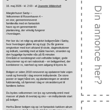
16. maj 2026 - kl. 2:03 - af
Jeanette Wildenhoft
Mæglerhuset Sæby –
Velkommen til Rosenhaven 4 –
en stor, gennemrenoveret
familievilla med en fantastisk
have og en gennemtænkt
planløsning, der virkelig fungerer
i hverdagen.
Her bor du i et roligt og attraktivt boligområde i Sæby,
hvor hverdagen glider let og trygt. Du får grønne
omgivelser med kort afstand til skole, daginstitutioner
og indkøb, samtidig med at både havnen, stranden og
den hyggelige bymidte nås på få minutter.
Området er kendetegnet ved velholdte boliger, gode
stisystemer og et rart naboskab – en beliggenhed, der
kombinerer ro, nærhed og nem adgang til byens liv.
Boligen er siden 2018 renoveret og opdateret hele vejen
rundt og fremstår i dag enormt indbydende. De store
poster er taget hånd om, og planløsningen er ændret
fuldstændig, så hjemmet i dag er skræddersyet til
familiens behov.
Du bydes velkommen i en lys og rummelig entré med
masser af plads til overtøj og sko – en indbydende start
på boligen.
Herfra åbner boligen sig op i et fantastisk køkken-alrum