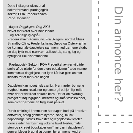
Dette indlæg er skrevet af
sektorformand, pædagogisk
sektor, FOA Frederikshavn,
René Johansen.
I dag er
Dagplejens Dag 2026
blevet markeret over hele landet
– og selvfølgelig også i
Frederikshavn Kommune. Fra Skagen i nord til Ålbæk,
Strandby-Elling, Frederikshavn, Sæby og Østervrå har
de kommunale dagplejere sammen med børnene skabt
en dag fyldt med nærvær, fællesskab, sang, leg og
synlighed i lokalsamfundene.
I Pædagogisk Sektor i FOA Frederikshavn er vi både
stolte af og glade for den store opbakning fra de mange
kommunale dagplejere, der igen i år har gjort en stor
indsats for at markere dagen.
Dagplejen kan noget helt særligt. Her møder børnene
tryghed, nære relationer og omsorg i et hjemligt miljø,
hvor der er tid til det enkelte barn. Det er en hverdag
præget af høj faglighed, nærvær og små fællesskaber,
som giver børnene en tryg start på livet.
Rundt omkring i kommunen har dagen budt på kreative
aktiviteter, optog gennem byerne, sang, musik,
hoppeborge, fælles frokoster og legepladsaktiviteter.
Flere steder har børn og voksne lavet hjerter, malet
sten og skrevet budskaber om “nærvær i dagplejen”,
som er blevet brugt til at pynte i byrummene. Andre