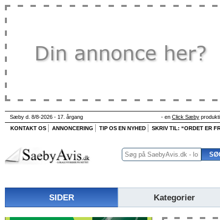
Sæby d. 8/8-2026 - 17. årgang
- en
Click Sæby
produkt
KONTAKT OS
ANNONCERING
TIP OS EN NYHED
SKRIV TIL: “ORDET ER FR
SIDER
Kategorier