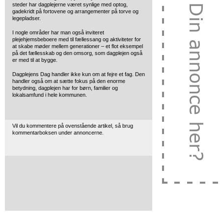
steder har dagplejerne været synlige med optog,
gadekridt på fortovene og arrangementer på torve og
legepladser.
I nogle områder har man også inviteret
plejehjemsbeboere med til fællessang og aktiviteter for
at skabe møder mellem generationer – et flot eksempel
på det fællesskab og den omsorg, som dagplejen også
er med til at bygge.
Dagplejens Dag handler ikke kun om at fejre et fag. Den
handler også om at sætte fokus på den enorme
betydning, dagplejen har for børn, familier og
lokalsamfund i hele kommunen.
Vil du kommentere på ovenstående artikel, så brug
kommentarboksen under annoncerne.