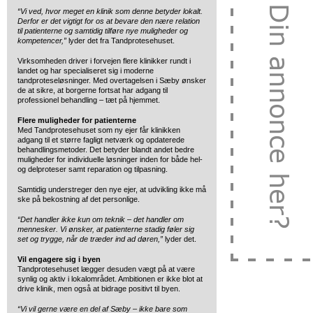
“Vi ved, hvor meget en klinik som denne betyder lokalt.
Derfor er det vigtigt for os at bevare den nære relation
til patienterne og samtidig tilføre nye muligheder og
kompetencer,”
lyder det fra Tandprotesehuset.
Virksomheden driver i forvejen flere klinikker rundt i
landet og har specialiseret sig i moderne
tandproteseløsninger. Med overtagelsen i Sæby ønsker
de at sikre, at borgerne fortsat har adgang til
professionel behandling – tæt på hjemmet.
Flere muligheder for patienterne
Med Tandprotesehuset som ny ejer får klinikken
adgang til et større fagligt netværk og opdaterede
behandlingsmetoder. Det betyder blandt andet bedre
muligheder for individuelle løsninger inden for både hel-
og delproteser samt reparation og tilpasning.
Samtidig understreger den nye ejer, at udvikling ikke må
ske på bekostning af det personlige.
“Det handler ikke kun om teknik – det handler om
mennesker. Vi ønsker, at patienterne stadig føler sig
set og trygge, når de træder ind ad døren,”
lyder det.
Vil engagere sig i byen
Tandprotesehuset lægger desuden vægt på at være
synlig og aktiv i lokalområdet. Ambitionen er ikke blot at
drive klinik, men også at bidrage positivt til byen.
“Vi vil gerne være en del af Sæby – ikke bare som