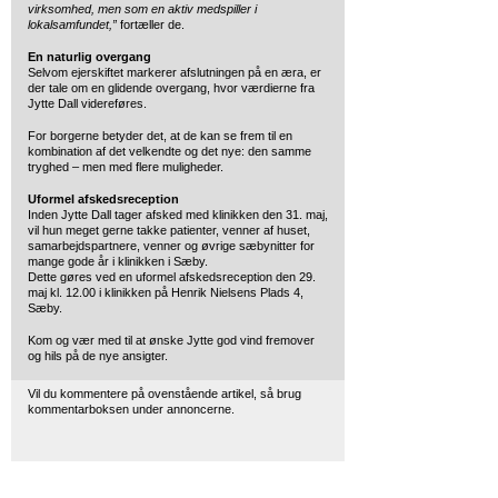
virksomhed, men som en aktiv medspiller i
lokalsamfundet,”
fortæller de.
En naturlig overgang
Selvom ejerskiftet markerer afslutningen på en æra, er
der tale om en glidende overgang, hvor værdierne fra
Jytte Dall videreføres.
For borgerne betyder det, at de kan se frem til en
kombination af det velkendte og det nye: den samme
tryghed – men med flere muligheder.
Uformel afskedsreception
Inden Jytte Dall tager afsked med klinikken den 31. maj,
vil hun meget gerne takke patienter, venner af huset,
samarbejdspartnere, venner og øvrige sæbynitter for
mange gode år i klinikken i Sæby.
Dette gøres ved en uformel afskedsreception den 29.
maj kl. 12.00 i klinikken på Henrik Nielsens Plads 4,
Sæby.
Kom og vær med til at ønske Jytte god vind fremover
og hils på de nye ansigter.
Vil du kommentere på ovenstående artikel, så brug
kommentarboksen under annoncerne.