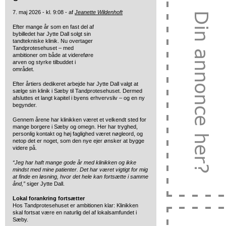
7. maj 2026 - kl. 9:08 - af
Jeanette Wildenhoft
Efter mange år som en fast del af
bybilledet har Jytte Dall solgt sin
tandtekniske klinik. Nu overtager
Tandprotesehuset – med
ambitioner om både at videreføre
arven og styrke tilbuddet i
området.
Efter årtiers dedikeret arbejde har Jytte Dall valgt at
sælge sin klinik i Sæby til Tandprotesehuset. Dermed
afsluttes et langt kapitel i byens erhvervsliv – og en ny
begynder.
Gennem årene har klinikken været et velkendt sted for
mange borgere i Sæby og omegn. Her har tryghed,
personlig kontakt og høj faglighed været nøgleord, og
netop det er noget, som den nye ejer ønsker at bygge
videre på.
“Jeg har haft mange gode år med klinikken og ikke
mindst med mine patienter. Det har været vigtigt for mig
at finde en løsning, hvor det hele kan fortsætte i samme
ånd,”
siger Jytte Dall.
Lokal forankring fortsætter
Hos Tandprotesehuset er ambitionen klar: Klinikken
skal fortsat være en naturlig del af lokalsamfundet i
Sæby.