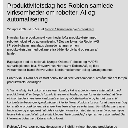
Produktivitetsdag hos Roblon samlede
virksomheder om robotter, AI og
automatisering
22. april 2026 - kl. 9:58 - af
Henrik Christensen (web-redaktør)
Hvordan kan produktionsvirksomheder løfte produktiviteten med
robotteknologi, AI og automatisering? Det var fokus, da Roblon A/S
i Frederikshavn i mandags dannede rammen om en
produktivitetsdag med deltagere fra både Nordjylland og resten af
landet.
Bag dagen stod de nationale klynger Odense Robotics og MADE i
samarbejde med bl.a. Erhvervshus Nord samt Roblon A/S, og flere
virksomheder blandt Erhvervshus Nords medlemmer deltog i arrangementet.
Erhvervshus Nord ser et stort behov for, at flere virksomheder i området får sat fart på
produktivitetsudviklingen.
“Hvis vi vil styrke konkurrenceevnen lokalt, skal vi arbejde mere systematisk med
produktivitet. Vi er bagud i forhold til resten af landet, og derfor er det oplagt, at flere
virksomheder investerer i automatisering og robotteknologi – og får det omsat til
konkrete forbedringer i produktionen. Her fortjener Roblon stor ros for at være vært og
for at åbne produktionen, så andre kan lære af deres erfaringer. Kim Müller har været
både åben og engageret i at dele indsigter – også om det, der er svært – og den type
lederskab er med til at rykke udviklingen i hele området,” siger erhvervskonsulent Dan
Hartmann Johansen, Erhvervshus Nord.
Roblon A/S var vært og gav deltagerne et indblik i virksomhedens produktion og