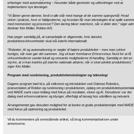
erfaringer med automatisering – herunder både gevinster og udfordringer ved at
implementere nye løsninger.
“Vi åbner gerne dørene, fordi vi alle står med mange af de samme spørgsmål: Hvad
virker i praksis, hvor er faldgruberne, og hvordan får man teknologien til at spille samm
med mennesker og processer? Den læring bliver stærkere, når vi deler den,”
siger adm
direktør Kim Müller, Roblon A/S.
Han peger samtidig på, at samarbejde er afgørende, hvis danske
produktionsvirksomheder skal stå stærkt internationalt:
“Robotter, AI og automatisering er nøgler til højere produktivitet – men man rykker
hurtigst, når man gør det sammen. Jeg vil især fremhæve Erhvervshus Nord for at få
virksomhederne samlet lokalt og omsætte mulighederne til handling. Samtidig er det en
styrke, at vi kan trække på stærke nationale aktører, når vi skal udvikle produktionen,”
siger Kim Müller.
Program med rundvisning, produktivitetsindsigter og teknologi
Dagens program bød bl.a. på velkomst og introduktion ved Odense Robotics,
præsentation af Roblon og rundvisning i produktionen, oplæg om produktivitetspotential
ved MADE samt case-indlæg med fokus på resultater, vision og AI. Derudover var der
dialog med erhvervsaktører og klynger, efterfulgt af besøg hos udstillere og netværk.
Arrangementet gav desuden mulighed for at booke et gratis produktionstjek med MADE
med fokus på optimering og produktivitet.
Vil du kommentere på ovenstående artikel, så brug kommentarboksen under
annoncerne.