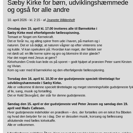
Sæby Kirke for børn, udviklingshæmmede
og også for alle andre
10. april 2026 - kl. 2:15 - af
Jeanette Wildenhoft
Onsdag den 15. april kl. 17.00 inviteres alle til Børnekirke i
Sæby Kirke med efterfølgende fællesspisning.
Temaet er Noget om Kernekraft.
Det er forår nu, og alting spirer frem ude i haven, på marken og i
naturen. Det er så dejligt, at naturen vågner op efter vinterens sne
og kulde. Vi kan spekulere på: Hvordan kan noget, der faktisk ser
ret dødt ud: en lille kerne spire og gro og blomstre til stor glæde?
Har det noget med Jesus at gøre?
Kirkehunden Credo kan lede os på sporet – godt hjulpet af præsten Peter samt Kirsten
og Vivian.
Kom og vær med til børnekirke og den efterfølgende fællesspisning.
Torsdag den 16. april kl. 10.30 er der gudstjeneste specielt tilrettelagt for
udviklingshæmmede i Sæby Kirke.
Alle er velkomne til denne specielt tilrettelagte og meget stemningsfulde gudstjeneste fyl
af liv, sang, musik og fortælling.
Det er Keld Skovgård, der står for denne gudstjeneste.
Søndag den 15. april er der gudstjeneste ved Peter Jessen og søndag den 19.
april ved Mads Callesen.
Hver gudstjeneste indeholder en prædiken – dvs. der fortælles om en tekst fra Bibelen
og hvad den betyder for os i dag. Der er desuden musik, korsang og fællessang
afsluttende med fælles kirkekaffe.
Alle er velkommen.