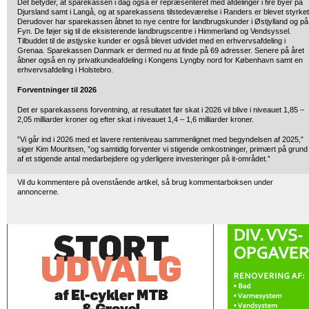
Det betyder, at sparekassen i dag også er repræsenteret med afdelinger i fire byer på
Djursland samt i Langå, og at sparekassens tilstedeværelse i Randers er blevet styrket
Derudover har sparekassen åbnet to nye centre for landbrugskunder i Østjylland og på
Fyn. De føjer sig til de eksisterende landbrugscentre i Himmerland og Vendsyssel.
Tilbuddet til de østjyske kunder er også blevet udvidet med en erhvervsafdeling i
Grenaa. Sparekassen Danmark er dermed nu at finde på 69 adresser. Senere på året
åbner også en ny privatkundeafdeling i Kongens Lyngby nord for København samt en
erhvervsafdeling i Holstebro.
Forventninger til 2026
Det er sparekassens forventning, at resultatet før skat i 2026 vil blive i niveauet 1,85 –
2,05 milliarder kroner og efter skat i niveauet 1,4 – 1,6 milliarder kroner.
”Vi går ind i 2026 med et lavere renteniveau sammenlignet med begyndelsen af 2025,”
siger Kim Mouritsen, ”og samtidig forventer vi stigende omkostninger, primært på grund
af et stigende antal medarbejdere og yderligere investeringer på it-området.”
Vil du kommentere på ovenstående artikel, så brug kommentarboksen under
annoncerne.