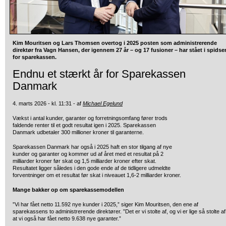
Kim Mouritsen og Lars Thomsen overtog i 2025 posten som administrerende
direktør fra Vagn Hansen, der igennem 27 år – og 17 fusioner – har stået i spidse
for sparekassen.
Endnu et stærkt år for Sparekassen
Danmark
4. marts 2026 - kl. 11:31 - af
Michael Egelund
Vækst i antal kunder, garanter og forretningsomfang fører trods
faldende renter til et godt resultat igen i 2025. Sparekassen
Danmark udbetaler 300 millioner kroner til garanterne.
Sparekassen Danmark har også i 2025 haft en stor tilgang af nye
kunder og garanter og kommer ud af året med et resultat på 2
milliarder kroner før skat og 1,5 milliarder kroner efter skat.
Resultatet ligger således i den gode ende af de tidligere udmeldte
forventninger om et resultat før skat i niveauet 1,6-2 milliarder kroner.
Mange bakker op om sparekassemodellen
”Vi har fået netto 11.592 nye kunder i 2025,” siger Kim Mouritsen, den ene af
sparekassens to administrerende direktører. ”Det er vi stolte af, og vi er lige så stolte af
at vi også har fået netto 9.638 nye garanter.”