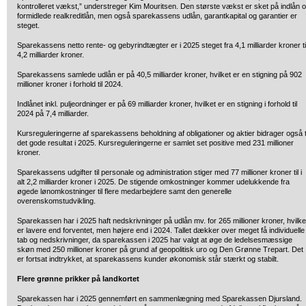
kontrolleret vækst,” understreger Kim Mouritsen. Den største vækst er sket på indlån 
formidlede realkreditlån, men også sparekassens udlån, garantkapital og garantier er
steget.
Sparekassens netto rente- og gebyrindtægter er i 2025 steget fra 4,1 milliarder kroner ti
4,2 milliarder kroner.
Sparekassens samlede udlån er på 40,5 milliarder kroner, hvilket er en stigning på 902
millioner kroner i forhold til 2024.
Indlånet inkl. puljeordninger er på 69 milliarder kroner, hvilket er en stigning i forhold til
2024 på 7,4 milliarder.
Kursreguleringerne af sparekassens beholdning af obligationer og aktier bidrager også t
det gode resultat i 2025. Kursreguleringerne er samlet set positive med 231 millioner
kroner.
Sparekassens udgifter til personale og administration stiger med 77 millioner kroner til i
alt 2,2 milliarder kroner i 2025. De stigende omkostninger kommer udelukkende fra
øgede lønomkostninger til flere medarbejdere samt den generelle
overenskomstudvikling.
Sparekassen har i 2025 haft nedskrivninger på udlån mv. for 265 millioner kroner, hvilke
er lavere end forventet, men højere end i 2024. Tallet dækker over meget få individuelle
tab og nedskrivninger, da sparekassen i 2025 har valgt at øge de ledelsesmæssige
skøn med 250 millioner kroner på grund af geopolitisk uro og Den Grønne Trepart. Det
er fortsat indtrykket, at sparekassens kunder økonomisk står stærkt og stabilt.
Flere grønne prikker på landkortet
Sparekassen har i 2025 gennemført en sammenlægning med Sparekassen Djursland.