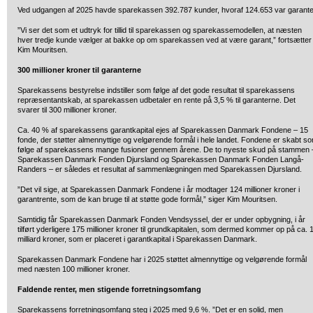
Ved udgangen af 2025 havde sparekassen 392.787 kunder, hvoraf 124.653 var garante
”Vi ser det som et udtryk for tillid til sparekassen og sparekassemodellen, at næsten
hver tredje kunde vælger at bakke op om sparekassen ved at være garant,” fortsætter
Kim Mouritsen.
300 millioner kroner til garanterne
Sparekassens bestyrelse indstiller som følge af det gode resultat til sparekassens
repræsentantskab, at sparekassen udbetaler en rente på 3,5 % til garanterne. Det
svarer til 300 millioner kroner.
Ca. 40 % af sparekassens garantkapital ejes af Sparekassen Danmark Fondene – 15
fonde, der støtter almennyttige og velgørende formål i hele landet. Fondene er skabt s
følge af sparekassens mange fusioner gennem årene. De to nyeste skud på stammen 
Sparekassen Danmark Fonden Djursland og Sparekassen Danmark Fonden Langå-
Randers – er således et resultat af sammenlægningen med Sparekassen Djursland.
”Det vil sige, at Sparekassen Danmark Fondene i år modtager 124 millioner kroner i
garantrente, som de kan bruge til at støtte gode formål,” siger Kim Mouritsen.
Samtidig får Sparekassen Danmark Fonden Vendsyssel, der er under opbygning, i år
tilført yderligere 175 millioner kroner til grundkapitalen, som dermed kommer op på ca. 
milliard kroner, som er placeret i garantkapital i Sparekassen Danmark.
Sparekassen Danmark Fondene har i 2025 støttet almennyttige og velgørende formål
med næsten 100 millioner kroner.
Faldende renter, men stigende forretningsomfang
Sparekassens forretningsomfang steg i 2025 med 9,6 %. ”Det er en solid, men